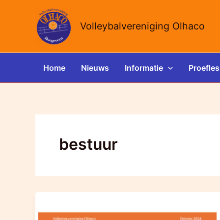
Ga
naar
Volleybalvereniging Olhaco
de
inhoud
Home
Nieuws
Informatie
Proefles
bestuur