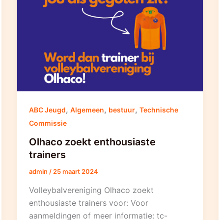
,
,
,
ABC Jeugd
Algemeen
bestuur
Technische
Commissie
Olhaco zoekt enthousiaste
trainers
admin
/
25 maart 2024
Volleybalvereniging Olhaco zoekt
enthousiaste trainers voor: Voor
aanmeldingen of meer informatie: tc-