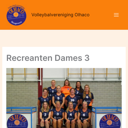
Ga
naar
Volleybalvereniging Olhaco
de
inhoud
Recreanten Dames 3