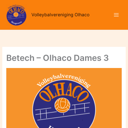
Ga
naar
Volleybalvereniging Olhaco
de
inhoud
Betech – Olhaco Dames 3