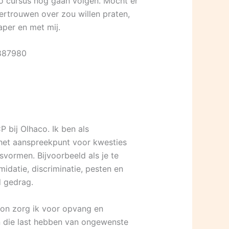
Bo cursus nog gaan volgen. Mocht er
 vertrouwen over zou willen praten,
per en met mij.
0887980
 bij Olhaco. Ik ben als
et aanspreekpunt voor kwesties
rmen. Bijvoorbeeld als je te
idatie, discriminatie, pesten en
d gedrag.
on zorg ik voor opvang en
n die last hebben van ongewenste