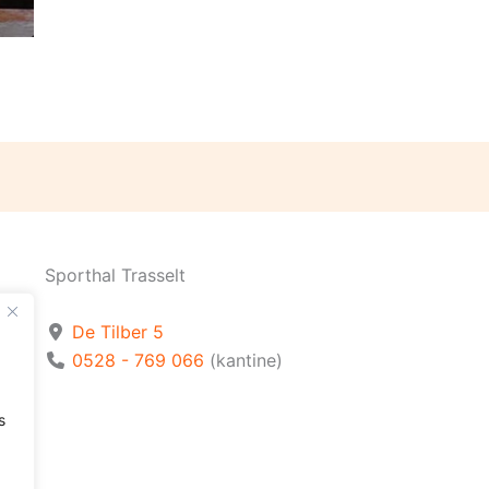
Sporthal Trasselt
De Tilber 5
0528 - 769 066
(kantine)
s