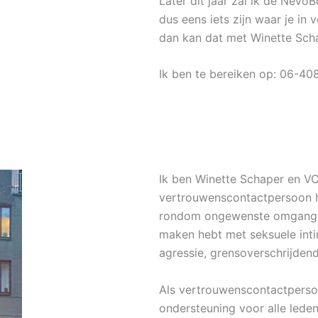
Later dit jaar zal ik de NeVo
dus eens iets zijn waar je in
dan kan dat met Winette Scha
Ik ben te bereiken op: 06-4
Ik ben Winette Schaper en VCP
vertrouwenscontactpersoon h
rondom ongewenste omgangsvo
maken hebt met seksuele intim
agressie, grensoverschrijden
Als vertrouwenscontactperso
ondersteuning voor alle lede