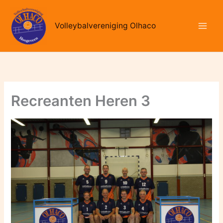
Ga
naar
Volleybalvereniging Olhaco
de
inhoud
Recreanten Heren 3