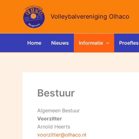
Ga
naar
Volleybalvereniging Olhaco
de
inhoud
Home
Nieuws
Informatie
Proefles
Bestuur
Algemeen Bestuur
Voorzitter
Arnold Heerts
voorzitter@olhaco.nl