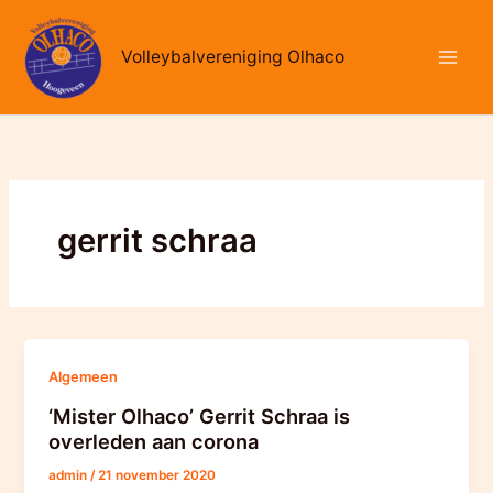
Ga
naar
Volleybalvereniging Olhaco
de
inhoud
gerrit schraa
Algemeen
‘Mister Olhaco’ Gerrit Schraa is
overleden aan corona
admin
/
21 november 2020