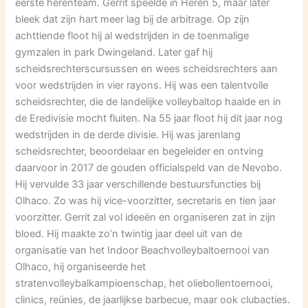
eerste herenteam. Gerrit speelde in Heren 5, maar later
bleek dat zijn hart meer lag bij de arbitrage. Op zijn
achttiende floot hij al wedstrijden in de toenmalige
gymzalen in park Dwingeland. Later gaf hij
scheidsrechterscursussen en wees scheidsrechters aan
voor wedstrijden in vier rayons. Hij was een talentvolle
scheidsrechter, die de landelijke volleybaltop haalde en in
de Eredivisie mocht fluiten. Na 55 jaar floot hij dit jaar nog
wedstrijden in de derde divisie. Hij was jarenlang
scheidsrechter, beoordelaar en begeleider en ontving
daarvoor in 2017 de gouden officialspeld van de Nevobo.
Hij vervulde 33 jaar verschillende bestuursfuncties bij
Olhaco. Zo was hij vice-voorzitter, secretaris en tien jaar
voorzitter. Gerrit zal vol ideeën en organiseren zat in zijn
bloed. Hij maakte zo’n twintig jaar deel uit van de
organisatie van het Indoor Beachvolleybaltoernooi van
Olhaco, hij organiseerde het
stratenvolleybalkampioenschap, het oliebollentoernooi,
clinics, reünies, de jaarlijkse barbecue, maar ook clubacties.