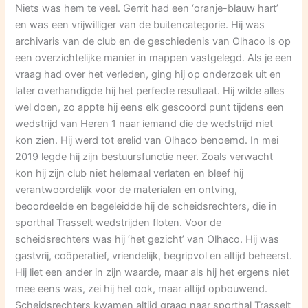
Niets was hem te veel. Gerrit had een ‘oranje-blauw hart’
en was een vrijwilliger van de buitencategorie. Hij was
archivaris van de club en de geschiedenis van Olhaco is op
een overzichtelijke manier in mappen vastgelegd. Als je een
vraag had over het verleden, ging hij op onderzoek uit en
later overhandigde hij het perfecte resultaat. Hij wilde alles
wel doen, zo appte hij eens elk gescoord punt tijdens een
wedstrijd van Heren 1 naar iemand die de wedstrijd niet
kon zien. Hij werd tot erelid van Olhaco benoemd. In mei
2019 legde hij zijn bestuursfunctie neer. Zoals verwacht
kon hij zijn club niet helemaal verlaten en bleef hij
verantwoordelijk voor de materialen en ontving,
beoordeelde en begeleidde hij de scheidsrechters, die in
sporthal Trasselt wedstrijden floten. Voor de
scheidsrechters was hij ‘het gezicht’ van Olhaco. Hij was
gastvrij, coöperatief, vriendelijk, begripvol en altijd beheerst.
Hij liet een ander in zijn waarde, maar als hij het ergens niet
mee eens was, zei hij het ook, maar altijd opbouwend.
Scheidsrechters kwamen altijd graag naar sporthal Trasselt