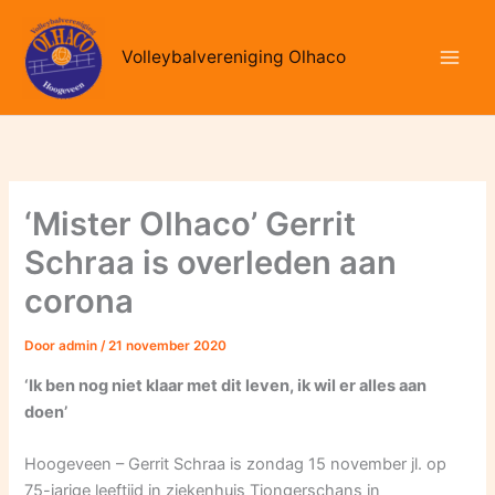
Ga
naar
Volleybalvereniging Olhaco
de
inhoud
‘Mister Olhaco’ Gerrit
Schraa is overleden aan
corona
Door
admin
/
21 november 2020
‘Ik ben nog niet klaar met dit leven, ik wil er alles aan
doen’
Hoogeveen – Gerrit Schraa is zondag 15 november jl. op
75-jarige leeftijd in ziekenhuis Tjongerschans in