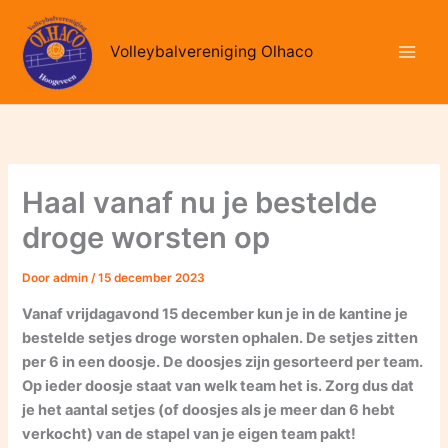
Ga
naar
Volleybalvereniging Olhaco
de
inhoud
Haal vanaf nu je bestelde
droge worsten op
Door
admin
/
15 december 2023
Vanaf vrijdagavond 15 december kun je in de kantine je
bestelde setjes droge worsten ophalen. De setjes zitten
per 6 in een doosje. De doosjes zijn gesorteerd per team.
Op ieder doosje staat van welk team het is. Zorg dus dat
je het aantal setjes (of doosjes als je meer dan 6 hebt
verkocht) van de stapel van je eigen team pakt!