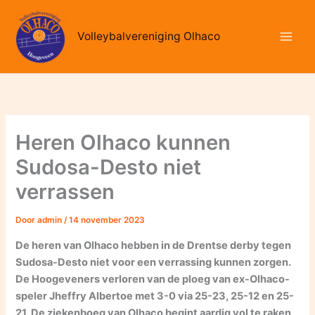
Ga
naar
Volleybalvereniging Olhaco
de
inhoud
Heren Olhaco kunnen
Sudosa-Desto niet
verrassen
Door
admin
/
14 november 2023
De heren van Olhaco hebben in de Drentse derby tegen
Sudosa-Desto niet voor een verrassing kunnen zorgen.
De Hoogeveners verloren van de ploeg van ex-Olhaco-
speler Jheffry Albertoe met 3-0 via 25-23, 25-12 en 25-
21. De ziekenboeg van Olhaco begint aardig vol te raken,