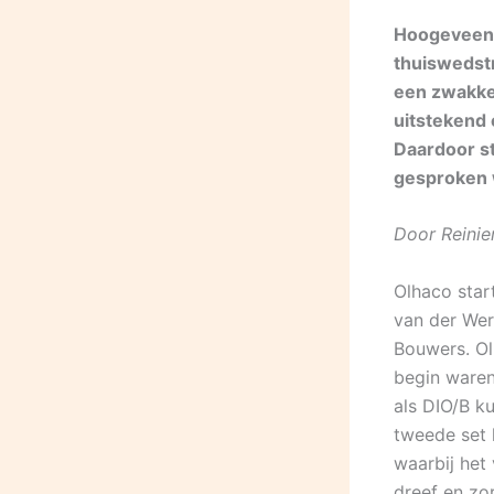
Hoogeveen 
thuiswedstr
een zwakke 
uitstekend 
Daardoor st
gesproken
Door Reinie
Olhaco star
van der Wer
Bouwers. Ol
begin waren
als DIO/B ku
tweede set 
waarbij het
dreef en zo