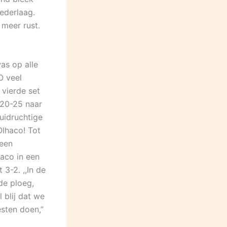
ederlaag.
 meer rust.
as op alle
O veel
vierde set
 20-25 naar
uidruchtige
Olhaco! Tot
 een
aco in een
3-2. ,,In de
de ploeg,
 blij dat we
sten doen,”