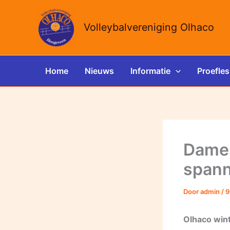
Ga
naar
Volleybalvereniging Olhaco
de
inhoud
Home
Nieuws
Informatie
Proefles
Dames
spann
Door
admin
/
9
Olhaco wint