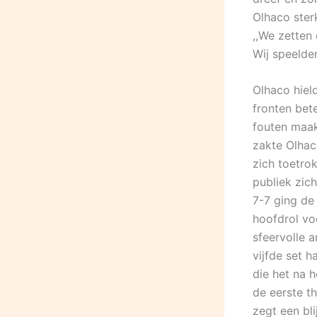
Olhaco ster
,,We zetten
Wij speelden
Olhaco hiel
fronten bete
fouten maak
zakte Olhac
zich toetro
publiek zic
7-7 ging de
hoofdrol vo
sfeervolle a
vijfde set 
die het na h
de eerste t
zegt een bli