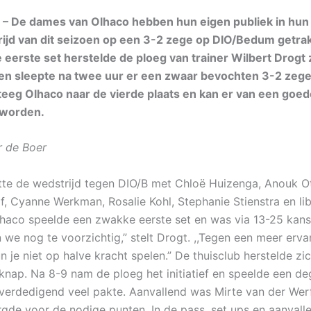
– De dames van Olhaco hebben hun eigen publiek in hun
ijd van dit seizoen op een 3-2 zege op DIO/Bedum getra
eerste set herstelde de ploeg van trainer Wilbert Drogt 
en sleepte na twee uur er een zwaar bevochten 3-2 zege 
eeg Olhaco naar de vierde plaats en kan er van een goed
 worden.
r de Boer
tte de wedstrijd tegen DIO/B met Chloë Huizenga, Anouk Ot
f, Cyanne Werkman, Rosalie Kohl, Stephanie Stienstra en li
haco speelde een zwakke eerste set en was via 13-25 kanslo
 we nog te voorzichtig,” stelt Drogt. ,,Tegen een meer erva
n je niet op halve kracht spelen.” De thuisclub herstelde zic
knap. Na 8-9 nam de ploeg het initiatief en speelde een deg
 verdedigend veel pakte. Aanvallend was Mirte van der We
rgde voor de nodige punten. In de pass, set ups en aanvall