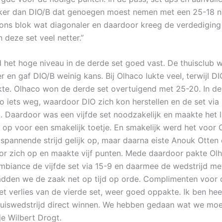
ker dan DIO/B dat genoegen moest nemen met een 25-18 n
 ons blok wat diagonaler en daardoor kreeg de verdediging
 deze set veel netter.”
d het hoge niveau in de derde set goed vast. De thuisclub w
r en gaf DIO/B weinig kans. Bij Olhaco lukte veel, terwijl DI
te. Olhaco won de derde set overtuigend met 25-20. In de 
o iets weg, waardoor DIO zich kon herstellen en de set via
k. Daardoor was een vijfde set noodzakelijk en maakte het l
h op voor een smakelijk toetje. En smakelijk werd het voor 
 spannende strijd gelijk op, maar daarna eiste Anouk Otten
or zich op en maakte vijf punten. Mede daardoor pakte Olh
mbiance de vijfde set via 15-9 en daarmee de wedstrijd met 
hadden we de zaak net op tijd op orde. Complimenten voor 
et verlies van de vierde set, weer goed oppakte. Ik ben heel
huiswedstrijd direct winnen. We hebben gedaan wat we moe
je Wilbert Drogt.