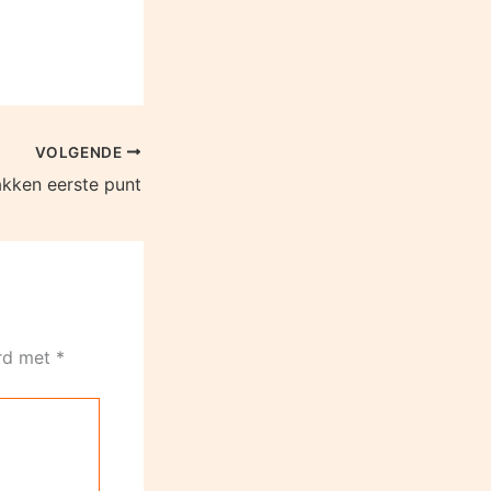
VOLGENDE
kken eerste punt
erd met
*