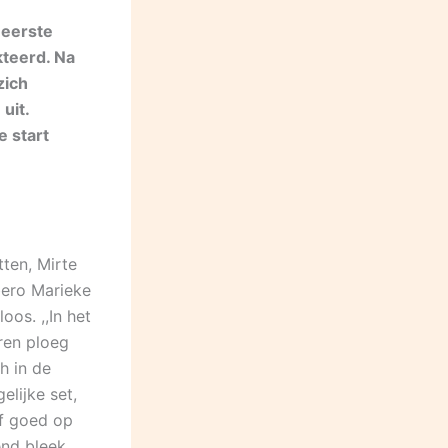
 eerste
kteerd. Na
zich
uit.
e start
ten, Mirte
bero Marieke
os. ,,In het
ren ploeg
h in de
elijke set,
rf goed op
end bleek