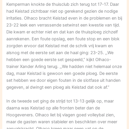
Kemperman knokte de thuisclub zich terug tot 17-17. Daar
had Keistad zichtbaar niet op gerekend gezien de nodige
irritaties. Olhaco bracht Keistad even in de problemen en bij
23-22 leek een verrassende setwinst een kwestie van tijd.
Die kwam er echter niet en dat kan de thuisploeg zichzelf
aanrekenen. Een foute opslag, een foute stop en een blok
zorgden ervoor dat Keistad met de schrik vrij kwam en
alsnog met de eerste set aan de haal ging: 23-25. ,,We
hebben een goede eerste set gespeeld,” kijkt Olhaco-
trainer Xander Arling terug. ,,We hadden niet helemaal onze
dag, maar Keistad is gewoon een goede ploeg. De eerste
set hebben we door eigen fouten in de slotfase uit handen
gegeven, al dwingt een ploeg als Keistad dat ook af.”
In de tweede set ging de strijd tot 13-13 gelijk op, maar
daarna was Keistad op alle fronten beter dan de
Hoogeveners. Olhaco liet bij vlagen goed volleybal zien,
maar de gasten waren stabieler en beschikten over meer
aanvalskracht. Olhaco kreeg maar geen vat op de