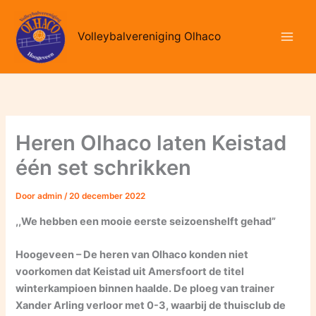
Ga
naar
Volleybalvereniging Olhaco
de
inhoud
Heren Olhaco laten Keistad
één set schrikken
Door
admin
/
20 december 2022
,,We hebben een mooie eerste seizoenshelft gehad”
Hoogeveen – De heren van Olhaco konden niet
voorkomen dat Keistad uit Amersfoort de titel
winterkampioen binnen haalde. De ploeg van trainer
Xander Arling verloor met 0-3, waarbij de thuisclub de