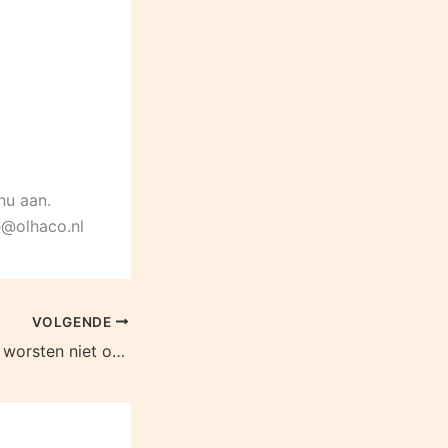
nu aan.
e@olhaco.nl
VOLGENDE
Vergeet de droge worsten niet op te halen!