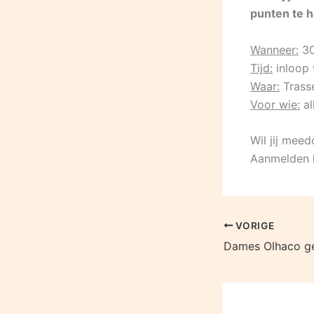
punten te h
Wanneer:
30
Tijd:
inloop 
Waar:
Trasse
Voor wie:
al
Wil jij mee
Aanmelden k
VORIGE