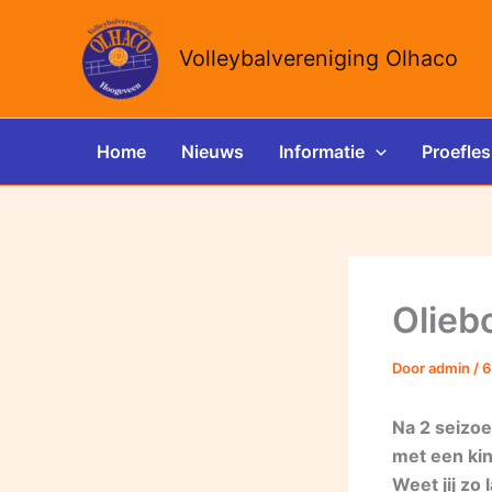
Ga
naar
Volleybalvereniging Olhaco
de
inhoud
Home
Nieuws
Informatie
Proefles
Olieb
Door
admin
/
6
Na 2 seizoen
met een kin
Weet jij zo