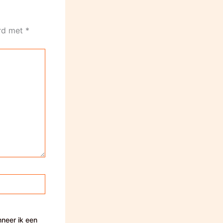
erd met
*
nneer ik een