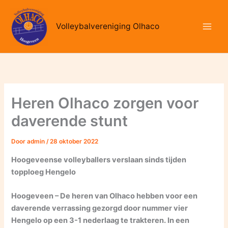
Ga
naar
Volleybalvereniging Olhaco
de
inhoud
Heren Olhaco zorgen voor
daverende stunt
Door
admin
/
28 oktober 2022
Hoogeveense volleyballers verslaan sinds tijden
topploeg Hengelo
Hoogeveen – De heren van Olhaco hebben voor een
daverende verrassing gezorgd door nummer vier
Hengelo op een 3-1 nederlaag te trakteren. In een