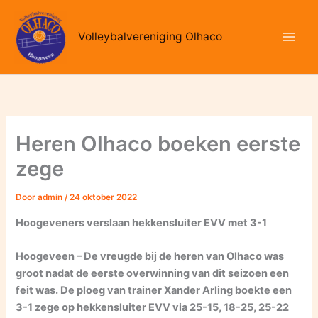
Ga
naar
Volleybalvereniging Olhaco
de
inhoud
Heren Olhaco boeken eerste
zege
Door
admin
/
24 oktober 2022
Hoogeveners verslaan hekkensluiter EVV met 3-1
Hoogeveen – De vreugde bij de heren van Olhaco was
groot nadat de eerste overwinning van dit seizoen een
feit was. De ploeg van trainer Xander Arling boekte een
3-1 zege op hekkensluiter EVV via 25-15, 18-25, 25-22