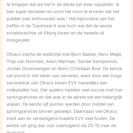
te knapper dat we het in de derde set weer oppakten. Ik
ben super tevreden en vond het mooi te ervaren dat het
publiek zeer enthousiast was.” Het bijzondere van het
treffen in de Topdivisie A was toch wel dat de eerste
scheidsrechter uit Elburg kwam en de tweede uit
Hoogeveen.
Olhaco startte de wedstrijd met Bjorn Bakker, Rens Meijer,
Thijs van Noorden, Alwin Mijnheer, Sander Kemperman,
Jordan Groenewegen en libero Christiaan Boer. De eerste
set stond in het teken van serveren, want door een hoge
servicedruk van Olhaco kwam EVV nauwelijks aan
volleyballen toe. Vier spelers hadden veel succes met hun
sprongservices en dat was in de eerste set een belangrijk
wapen. De eerste vijf punten werden door middel van
sprongservices binnen gesleept. Daarnaast viel Olhaco
sterk aan en verdedigend maakte EVV veel fouten. De
eerste set ging dan ook overtuigend via 25-15 naar de
thuisclub.