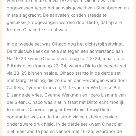
werd en de eerste set via 18-25 won. Olhaco was niet
opgewassen tegen het aanvalsgeweld van Steenbergen en
miste slagkracht. De aanvallen konden steeds te
gemakkelijk opgevangen worden door Dinto, dat op alle
fronten Olhaco te slim af was.
In de tweede set was Olhaco nog het dichtstbij setwinst.
De thuisclub keek de hele set tegen een achterstand aan.
Na 19-23 kwam Olhaco sterk terug tot 22-24, maar José
Bril miste een kans op 23-24, waarna Dinto de tweede set
via 23-25 binnen haalde. Olhaco startte in de derde set
met Margit Habing, die zo nu en dan vervangen werd door
CJ Reijs, Dyonne Kroezen, Mirte van der Werf, José Bril,
Elizanne de Vries, Cyanne Werkman en libero Lisanne van
der Sleen. Olhaco was niet in staat het Dinto echt moeilijk
te maken. Daarvoor ging er teveel mis, terwijl Dinto
constanter was en de thuisclub via een sterke service
onder zware druk hield. In de derde set kwam Olhaco er
niet meer aan te pas en verloor met 16-25, waardoor de