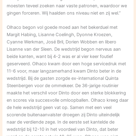
moesten teveel zoeken naar vaste patronen, waardoor we
gingen forceren. Wij haalden ons niveau niet en zij wel.”
Olhaco begon vol goede moed aan het bekerduel met
Margit Habing, Lisanne Coelingh, Dyonne Kroezen,
Cyanne Werkman, José Bril, Dorien Wobben en libero
Lisanne van der Sleen. De wedstrijd begon nerveus aan
beide kanten, want bij 4-2 was er al vier keer foutief
geserveerd. Olhaco kwam door een hoge servicedruk met
11-6 voor, maar langzamerhand kwam Dinto beter in de
wedstrijd. Bij de gasten zorgde ex-international Quinta
Steenbergen voor de ommekeer. De 36-jarige routinier
maakte het verschil voor Dinto door een sterke blokkering
en scores via succesvolle omloopballen. Olhaco kreeg daar
de hele wedstrijd geen vat op. Samen met een veel
scorende buitenaanvalster droegen zij Dinto uiteindelijk
naar de verdiende zege. In de eerste set kantelde de
wedstrijd bij 12-10 in het voordeel van Dinto, dat beter