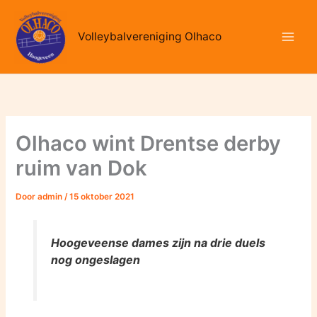
Ga
naar
Volleybalvereniging Olhaco
de
inhoud
Olhaco wint Drentse derby
ruim van Dok
Door
admin
/
15 oktober 2021
Hoogeveense dames zijn na drie duels
nog ongeslagen