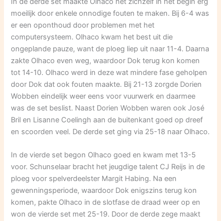
In de derde set maakte Olhaco het zichzelf in het begin erg
moeilijk door enkele onnodige fouten te maken. Bij 6-4 was
er een oponthoud door problemen met het
computersysteem. Olhaco kwam het best uit die
ongeplande pauze, want de ploeg liep uit naar 11-4. Daarna
zakte Olhaco even weg, waardoor Dok terug kon komen
tot 14-10. Olhaco werd in deze wat mindere fase geholpen
door Dok dat ook fouten maakte. Bij 21-13 zorgde Dorien
Wobben eindelijk weer eens voor vuurwerk en daarmee
was de set beslist. Naast Dorien Wobben waren ook José
Bril en Lisanne Coelingh aan de buitenkant goed op dreef
en scoorden veel. De derde set ging via 25-18 naar Olhaco.
In de vierde set begon Olhaco goed en kwam met 13-5
voor. Schunselaar bracht het jeugdige talent CJ Reijs in de
ploeg voor spelverdeelster Margit Habing. Na een
gewenningsperiode, waardoor Dok enigszins terug kon
komen, pakte Olhaco in de slotfase de draad weer op en
won de vierde set met 25-19. Door de derde zege maakt