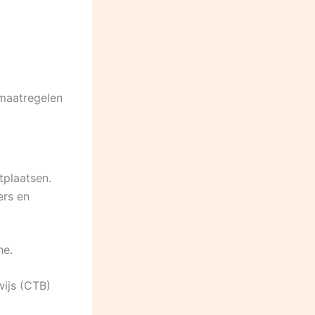
 maatregelen
tplaatsen.
ers en
ne.
ijs (CTB)