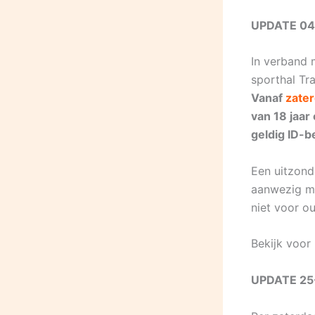
UPDATE 04
In verband 
sporthal Tra
Vanaf
zate
van 18 jaar
geldig ID-b
Een uitzonde
aanwezig moe
niet voor o
Bekijk voor
UPDATE 25