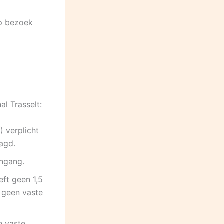
op bezoek
al Trasselt:
 verplicht
aagd.
ingang.
eft geen 1,5
 geen vaste
n vaste