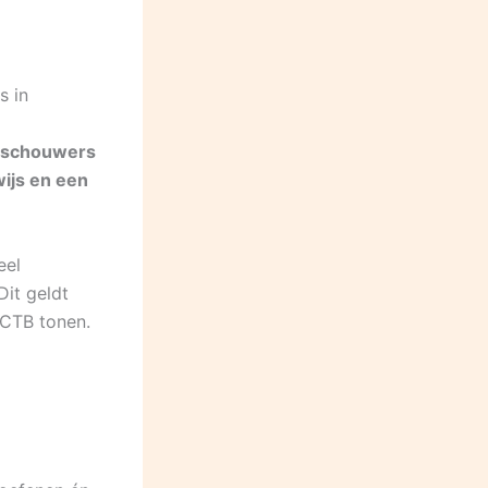
s in
oeschouwers
ijs en een
eel
Dit geldt
 CTB tonen.