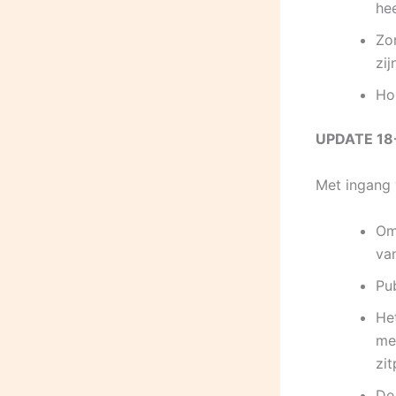
he
Zor
zij
Ho
UPDATE 18
Met ingang v
Om
va
Pu
He
me
zit
De 