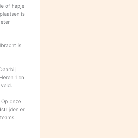
je of hapje
rplaatsen is
meter
lbracht is
Daarbij
 Heren 1 en
veld.
. Op onze
trijden er
 teams.