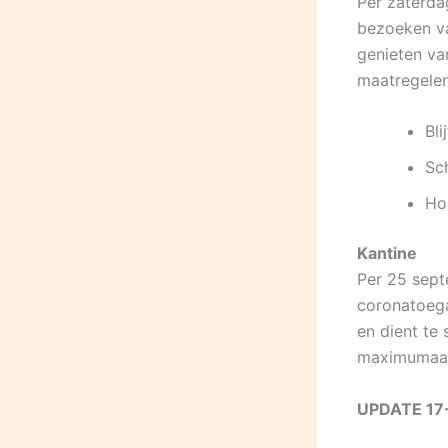
Per zaterda
bezoeken va
genieten va
maatregelen
Bli
Sc
Hoe
Kantine
Per 25 sept
coronatoega
en dient te 
maximumaant
UPDATE 17