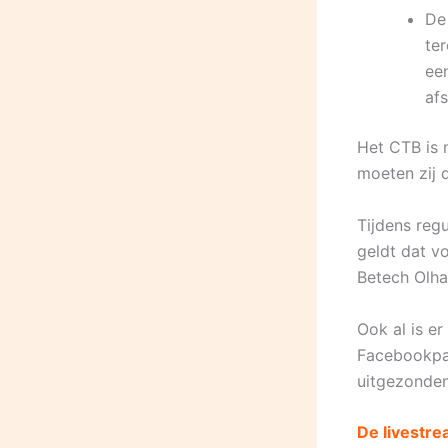
De
ter
een
afs
Het CTB is n
moeten zij d
Tijdens regu
geldt dat v
Betech Olha
Ook al is e
Facebookpag
uitgezonden
De livestre