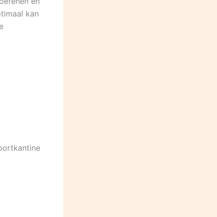
eoefenen én
ptimaal kan
e
portkantine