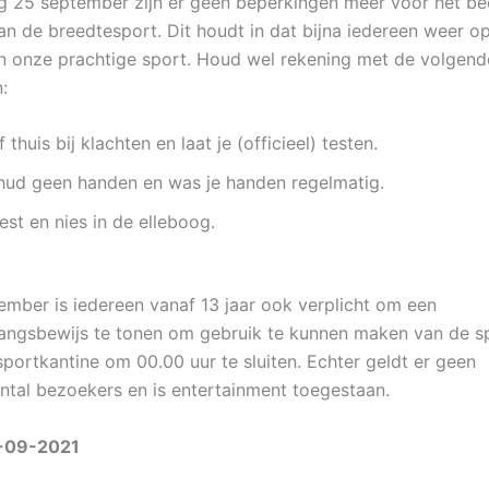
g 25 september zijn er geen beperkingen meer voor het b
n de breedtesport. Dit houdt in dat bijna iedereen weer o
n onze prachtige sport. Houd wel rekening met de volgend
:
jf thuis bij klachten en laat je (officieel) testen.
hud geen handen en was je handen regelmatig.
st en nies in de elleboog.
ember is iedereen vanaf 13 jaar ook verplicht om een
ngsbewijs te tonen om gebruik te kunnen maken van de s
sportkantine om 00.00 uur te sluiten. Echter geldt er geen
al bezoekers en is entertainment toegestaan.
-09-2021