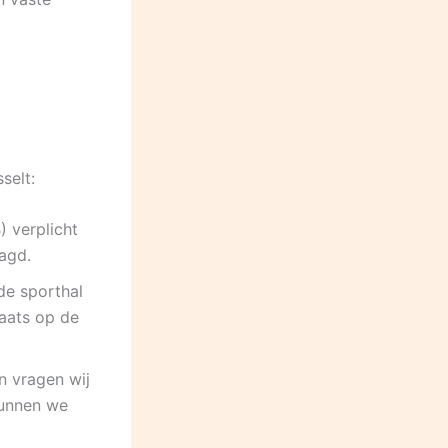
selt:
 verplicht
aagd.
de sporthal
laats op de
n vragen wij
kunnen we