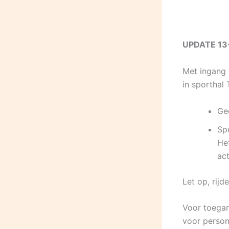
UPDATE 13
Met ingang 
in sporthal 
Gee
Spo
Het
act
Let op, rij
Voor toegan
voor person