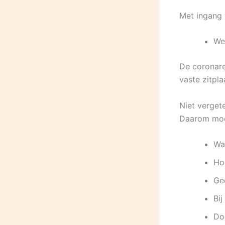
Met ingang v
We
De coronare
vaste zitpla
Niet verget
Daarom moet
Wa
Ho
Ge
Bij
Do