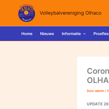
Ga
naar
Volleybalvereniging Olhaco
de
inhoud
Home
Nieuws
Informatie
Proefles
Coron
OLH
Door
admin
/
1
UPDATE 2