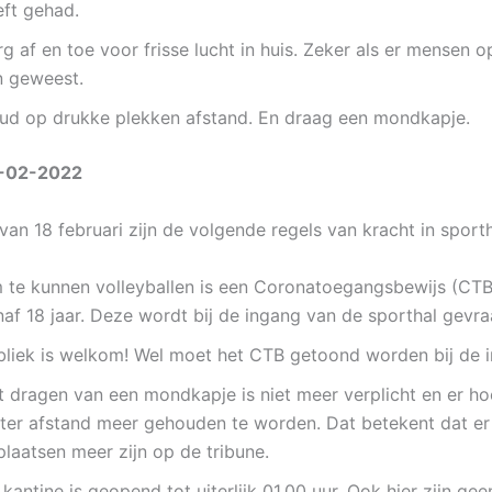
eft gehad.
g af en toe voor frisse lucht in huis. Zeker als er mensen 
n geweest.
ud op drukke plekken afstand. En draag een mondkapje.
-02-2022
an 18 februari zijn de volgende regels van kracht in sporth
 te kunnen volleyballen is een Coronatoegangsbewijs (CTB)
naf 18 jaar. Deze wordt bij de ingang van de sporthal gevr
bliek is welkom! Wel moet het CTB getoond worden bij de 
t dragen van een mondkapje is niet meer verplicht en er ho
ter afstand meer gehouden te worden. Dat betekent dat er
plaatsen meer zijn op de tribune.
kantine is geopend tot uiterlijk 01.00 uur. Ook hier zijn gee