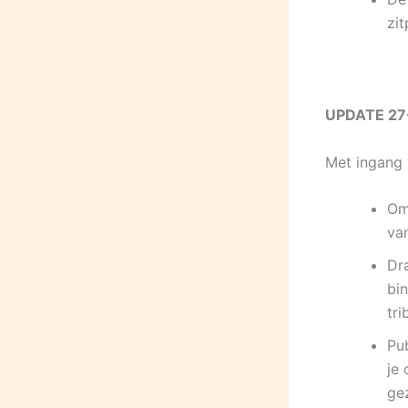
zi
UPDATE 27
Met ingang v
Om
va
Dr
bi
tri
Pu
je
ge