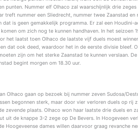
en punten. Nummer elf Olhaco zal waarschijnlijk drie zege
r treft nummer een Sliedrecht, nummer twee Zaanstad en
dat is geen gemakkelijk programma. Er zal een Houdini-ac
komen om zich nog te kunnen handhaven. In het seizoen 
or het laatst toen Olhaco de laatste vijf duels moest winne
en dat ook deed, waardoor het in de eerste divisie bleef. O
oeten zijn om het sterke Zaanstad te kunnen verslaan. De
stad begint morgen om 18.30 uur.
an Olhaco gaan op bezoek bij nummer zeven Sudosa/Dest
ssen begonnen sterk, maar door vier verloren duels op rij 
de zevende plaats. Olhaco won haar laatste drie duels en 
t uit de knappe 3-2 zege op De Bevers. In Hoogeveen ver
 de Hoogeveense dames willen daarvoor graag revanche n