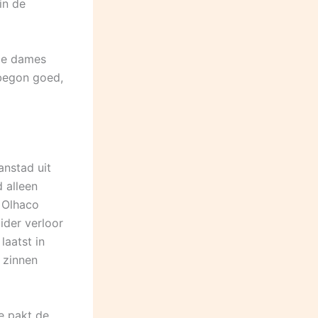
in de
De dames
begon goed,
anstad uit
 alleen
 Olhaco
ider verloor
laatst in
 zinnen
e pakt de