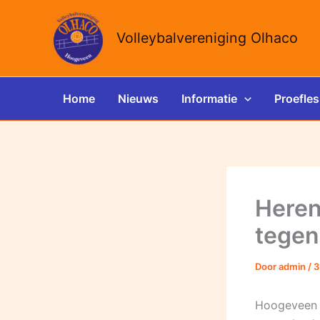
Ga
naar
Volleybalvereniging Olhaco
de
inhoud
Home
Nieuws
Informatie
Proefles
Heren
tegen
Door
admin
/
3
Hoogeveen –