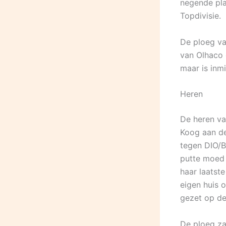
negende pla
Topdivisie.
De ploeg va
van Olhaco 
maar is inm
Heren
De heren va
Koog aan de
tegen DIO/B
putte moed 
haar laatst
eigen huis 
gezet op de
De ploeg za