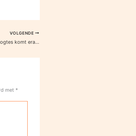
VOLGENDE
Aanpassing nethoogtes komt eraan
erd met
*