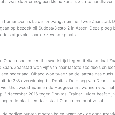
ats, waardoor er nog een kleine kans is zich te handhaven 
n trainer Dennis Luider ontvangt nummer twee Zaanstad. 
gaan op bezoek bij Sudosa/Desto 2 in Assen. Deze ploeg 
iddels afgezakt naar de zevende plaats.
n Olhaco spelen een thuiswedstrijd tegen titelkandidaat Za
 Zaan. Zaanstad won vijf van haar laatste zes duels en leed
 een nederlaag. Olhaco won twee van de laatste zes duels.
uit de 2-3 overwinning bij Donitas. De ploeg van Dennis Lu
e vier thuiswedstrijden en de Hoogeveners wonnen voor het 
op 3 december 2016 tegen Donitas. Trainer Luider heeft zijn
 negende plaats en daar staat Olhaco een punt vanaf.
l de nodige punten moeten halen, want ook de concurrenti