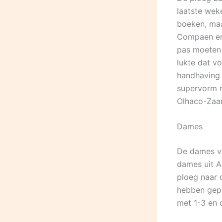
laatste wek
boeken, maa
Compaen en 
pas moeten 
lukte dat vo
handhaving 
supervorm m
Olhaco-Zaan
Dames
De dames v
dames uit A
ploeg naar 
hebben gepu
met 1-3 en