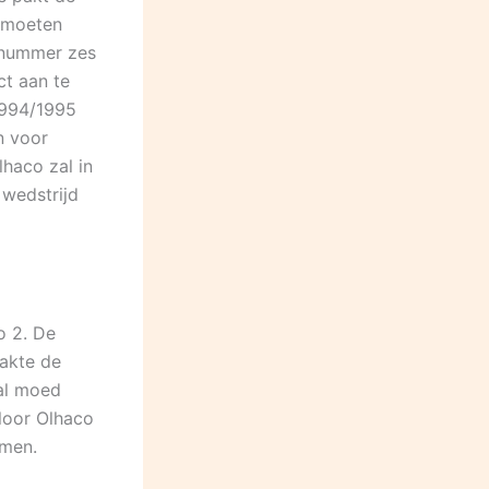
s moeten
 nummer zes
t aan te
1994/1995
n voor
lhaco zal in
 wedstrijd
o 2. De
zakte de
zal moed
loor Olhaco
emen.