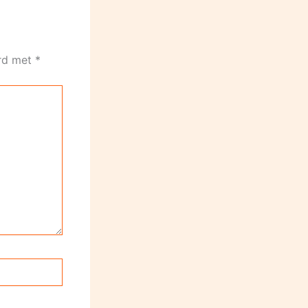
erd met
*