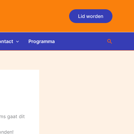
Lid worden
Zoeken
ntact
Programma
oms gaat dit
onden!