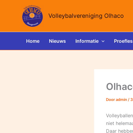
Ga
naar
Volleybalvereniging Olhaco
de
inhoud
Home
Nieuws
Informatie
Proefles
Olhac
Door
admin
/
3
Volleyballen
niet helema
Daar hebben