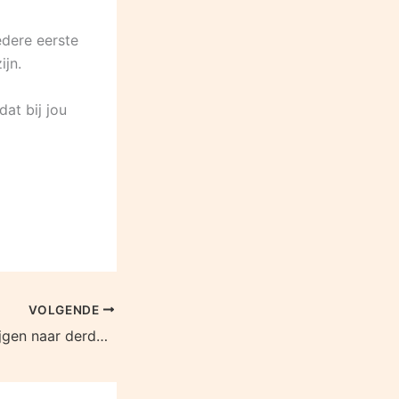
edere eerste
ijn.
at bij jou
VOLGENDE
Dames Olhaco stijgen naar derde plaats