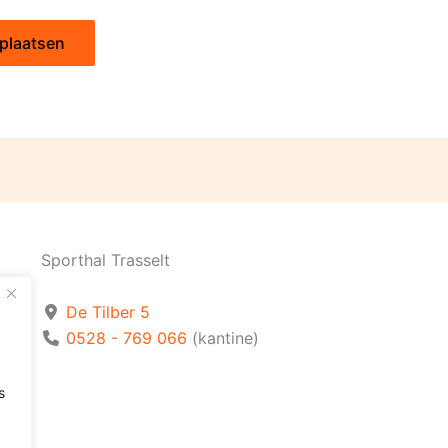
Sporthal Trasselt
De Tilber 5
0528 - 769 066
(kantine)
s