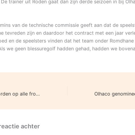
 De trainer uit Roden gaat dan zijn derde seizoen in bij O
mins van de technische commissie geeft aan dat de speels
 tevreden zijn en daardoor het contract met een jaar verle
oed en de speelsters vinden dat het team onder Romdhane 
ls we geen blessuregolf hadden gehad, hadden we bovena
Heren Olhaco worden op alle fronten afgetroefd
reactie achter