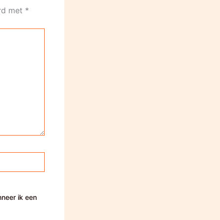
erd met
*
nneer ik een