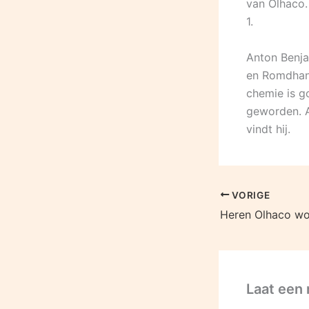
van Olhaco.
1.
Anton Benja
en Romdhane
chemie is g
geworden. A
vindt hij.
VORIGE
Laat een 