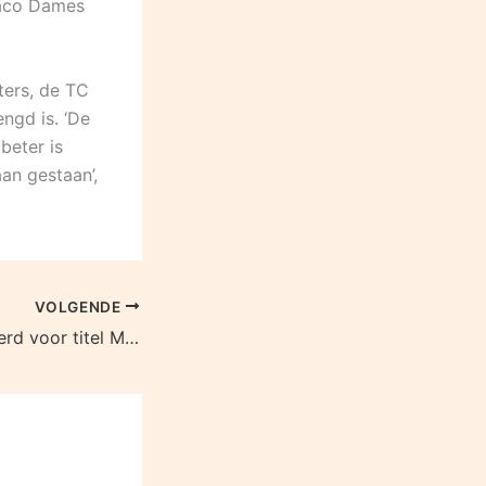
lhaco Dames
ters, de TC
ngd is. ‘De
beter is
an gestaan’,
VOLGENDE
Olhaco genomineerd voor titel Meest gastvrije volleybalvereniging