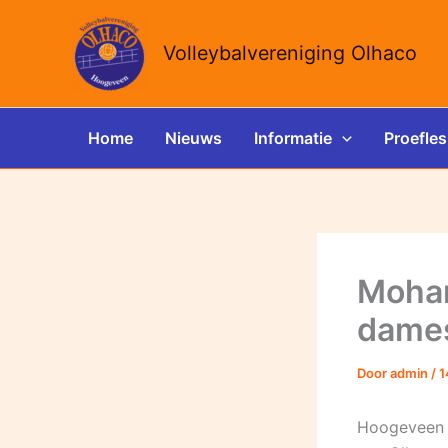
Ga
naar
Volleybalvereniging Olhaco
de
inhoud
Home
Nieuws
Informatie
Proefles
Moham
dames
Door
admin
/
1
Hoogeveen 