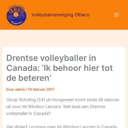
Ga
naar
Volleybalvereniging Olhaco
de
inhoud
Drentse volleyballer in
Canada: ‘Ik behoor hier tot
de beteren’
Door
admin
/
10 februari 2017
Oscar Scholing (24) uit Hoogeveen komt sinds dit seizoen
uit voor de Windsor Lancers. Wat doet een Drentse
volleyballer in Canada?
Van Abiant Lycurgus naar de Windsor Lancers in Canada.