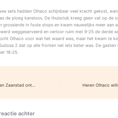
wee sets hadden Olhaco schijnbaar veel kracht gekost, wan
as de ploeg kansloos. De thuisclub kreeg geen vat op de o
n grossierde in foute stops en kwam nauwelijks meer aan a
 werd weggeserveerd en verloor ruim met 9-25 de derde set
vocht Olhaco voor wat het waard was, maar het kwam te ko
 Sudosa 2 dat op alle fronten net iets beter was. De gaste
met 18-25.
Heren Olhaco laten Zaanstad ontsnappen
reactie achter