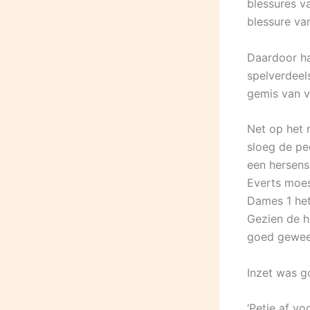
blessures v
blessure van
Daardoor h
spelverdeel
gemis van vi
Net op het 
sloeg de pe
een hersen
Everts moes
Dames 1 het
Gezien de h
goed gewee
Inzet was 
‘Petje af v