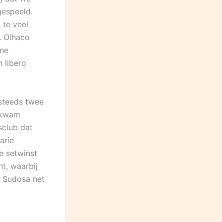
gespeeld.
 te veel
’. Olhaco
nne
 libero
steeds twee
0 kwam
sclub dat
arie
e setwinst
t, waarbij
k Sudosa net