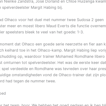
an Nienke Zandstra, José Dorland en Chloe Huizenga kwam
 spelverdeelster Margit Habing bij.
ad Olhaco voor het duel met nummer twee Sudosa 2 geen
ster meer en moest libero Maud Everts die functie overnem
er speelsters bleek te veel van het goede: 1-3.
moment dat Olhaco een goede serie neerzette en fier aan 
ch keihard toe in het Olhaco-kamp. Margit Habing liep vor
schudding op, waardoor trainer Mohamed Romdhane libero
t omturnen tot spelverdeelster. Het was de eerste keer dat 
 spel verdeelde en Romdhane was tevreden over haar prest
uidige omstandigheden vond de Olhaco-trainer dat zijn plo
rd had tegen de nummer twee.
goed
oor het team, hoor. We hebben het goed gedaan en ik ben bl