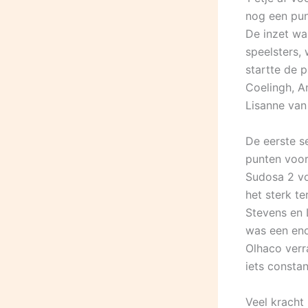
nog een pun
De inzet wa
speelsters, 
startte de 
Coelingh, A
Lisanne van
De eerste s
punten voor
Sudosa 2 voo
het sterk t
Stevens en 
was een eno
Olhaco verr
iets consta
Veel kracht