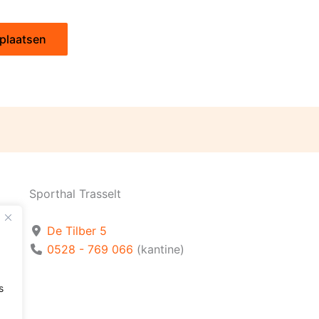
Sporthal Trasselt
De Tilber 5
0528 - 769 066
(kantine)
s