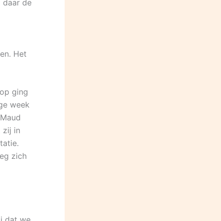
 daar de
en. Het
kop ging
ige week
 Maud
zij in
atie.
eg zich
ij dat we