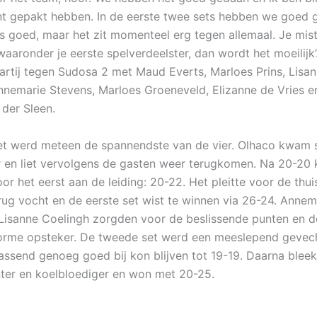
t gepakt hebben. In de eerste twee sets hebben we goed 
s goed, maar het zit momenteel erg tegen allemaal. Je mist
waaronder je eerste spelverdeelster, dan wordt het moeilijk
partij tegen Sudosa 2 met Maud Everts, Marloes Prins, Lisa
nnemarie Stevens, Marloes Groeneveld, Elizanne de Vries en
 der Sleen.
et werd meteen de spannendste van de vier. Olhaco kwam 
 en liet vervolgens de gasten weer terugkomen. Na 20-2
r het eerst aan de leiding: 20-22. Het pleitte voor de thui
erug vocht en de eerste set wist te winnen via 26-24. Annem
Lisanne Coelingh zorgden voor de beslissende punten en d
rme opsteker. De tweede set werd een meeslepend gevech
assend genoeg goed bij kon blijven tot 19-19. Daarna blee
nter en koelbloediger en won met 20-25.