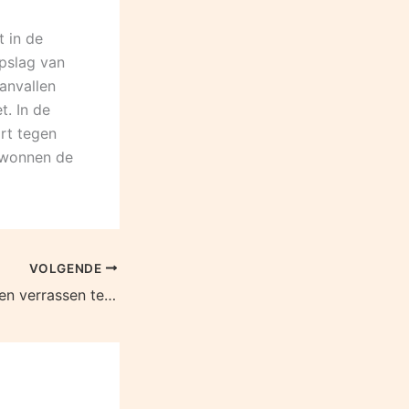
t in de
pslag van
anvallen
. In de
rt tegen
n wonnen de
VOLGENDE
Heren Olhaco willen verrassen tegen Compaen