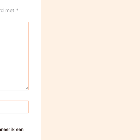
erd met
*
nneer ik een