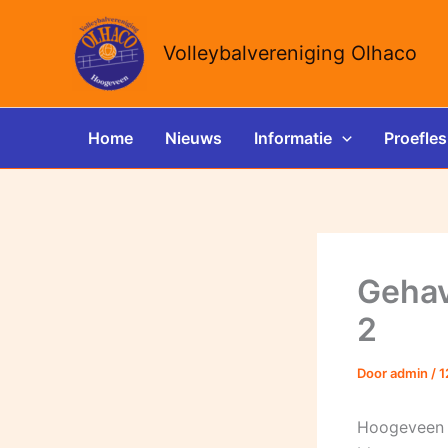
Ga
naar
Volleybalvereniging Olhaco
de
inhoud
Home
Nieuws
Informatie
Proefles
Gehav
2
Door
admin
/
1
Hoogeveen 