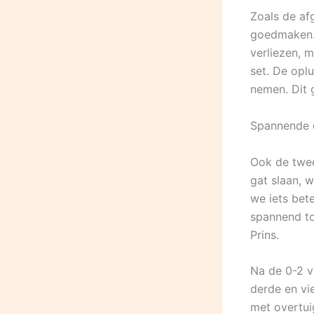
Zoals de af
goedmaken. 
verliezen, 
set. De opl
nemen. Dit 
Spannende 
Ook de twe
gat slaan, 
we iets bet
spannend to
Prins.
Na de 0-2 v
derde en vi
met overtui