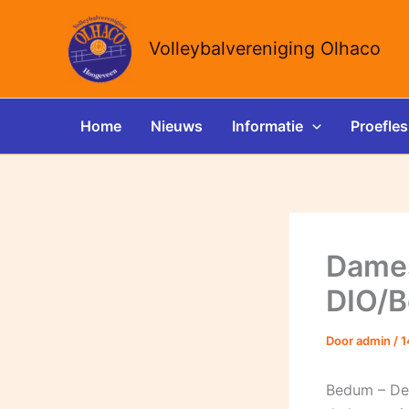
Ga
naar
Volleybalvereniging Olhaco
de
inhoud
Home
Nieuws
Informatie
Proefles
Dames
DIO/
Door
admin
/
1
Bedum – De