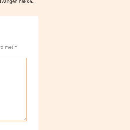
Dames Olhaco ontvangen hekkensluiter Annen
erd met
*