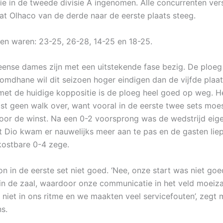
ie in de tweede divisie A ingenomen. Alle concurrenten ve
at Olhaco van de derde naar de eerste plaats steeg.
en waren: 23-25, 26-28, 14-25 en 18-25.
nse dames zijn met een uitstekende fase bezig. De ploeg 
dhane wil dit seizoen hoger eindigen dan de vijfde plaat
met de huidige koppositie is de ploeg heel goed op weg. H
st geen walk over, want vooral in de eerste twee sets moe
oor de winst. Na een 0-2 voorsprong was de wedstrijd eigen
nt Dio kwam er nauwelijks meer aan te pas en de gasten liep
 kostbare 0-4 zege.
n in de eerste set niet goed. ‘Nee, onze start was niet goe
 in de zaal, waardoor onze communicatie in het veld moeiza
iet in ons ritme en we maakten veel servicefouten’, zegt 
s.