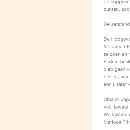
de kopposit
punten, zod
De setstand
De Hoogevee
Mohamed Rom
seizoen en 
Bedum besli
diep gaan v
beslist, wa
een uiterst
Olhaco bego
veel lawaai
We kwamen n
Marloes Prin