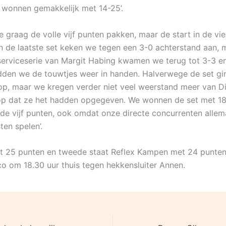
wonnen gemakkelijk met 14-25’.
e graag de volle vijf punten pakken, maar de start in de vi
‘In de laatste set keken we tegen een 3-0 achterstand aan,
erviceserie van Margit Habing kwamen we terug tot 3-3 en
en we de touwtjes weer in handen. Halverwege de set gi
 op, maar we kregen verder niet veel weerstand meer van 
op dat ze het hadden opgegeven. We wonnen de set met 18
t de vijf punten, ook omdat onze directe concurrenten allem
ten spelen’.
t 25 punten en tweede staat Reflex Kampen met 24 punten
co om 18.30 uur thuis tegen hekkensluiter Annen.