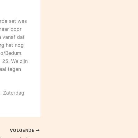
erde set was
 maar door
 vanaf dat
ng het nog
Dio/Bedum.
-25. We zijn
aal tegen
. Zaterdag
VOLGENDE