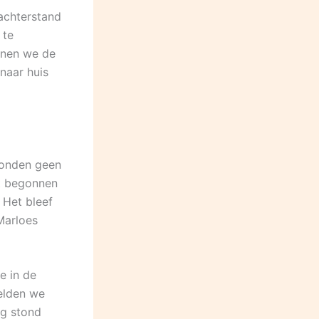
achterstand
 te
nnen we de
naar huis
konden geen
et begonnen
 Het bleef
Marloes
e in de
eelden we
ng stond