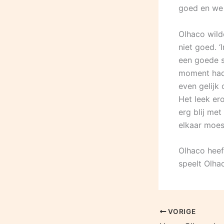
goed en we 
Olhaco wild
niet goed. 
een goede s
moment hadd
even gelijk
Het leek er
erg blij me
elkaar moes
Olhaco heef
speelt Olha
VORIGE