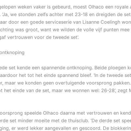
gelopen weken vaker is gebeurd, moest Olhaco een royale 
‘Ja, we stonden zelfs achter met 23-18 en dreigden de set
maar door een goede serviceserie van Lisanne Coelingh wo
uchting was groot, want we wilden de volle vijf punten mee 
gaf vertrouwen voor de tweede set’.
ontknoping
ede set kende een spannende ontknoping. Beide ploegen 
waardoor het tot het einde spannend bleef. ‘In de tweede s
er, maar we konden geen overtuigende voorsprong pakken.
t het einde van de set, maar we wonnen wel: 26-28’, zegt 
oorsprong speelde Olhaco daarna met vertrouwen en kend
erde set minder moeite met de thuisclub. ‘De derde set sp
ging, er werd lekker aangevallen en gescoord. De blokkeri