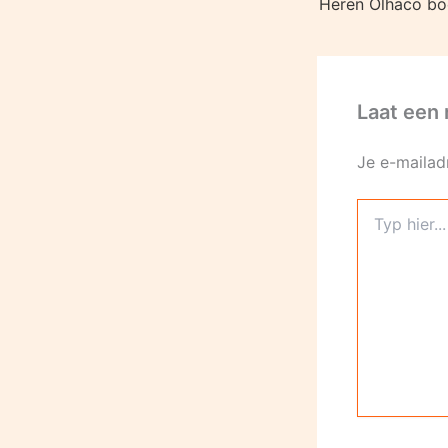
Laat een 
Je e-mailad
Typ
hier...