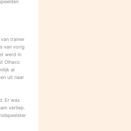
rspeelden
van trainer
s van vorig
et werd in
st Olhaco
lijk al
en uit naar
d. Er was
am verliep.
midspeelster