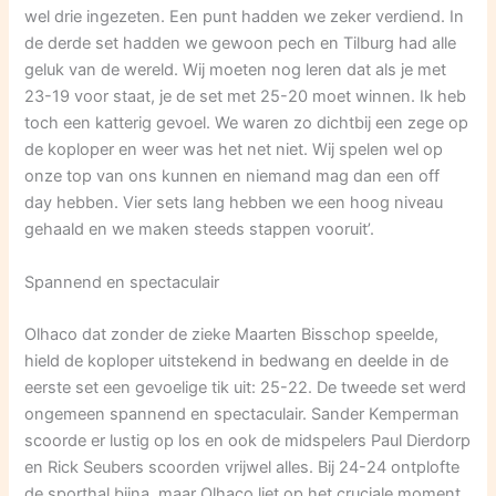
wel drie ingezeten. Een punt hadden we zeker verdiend. In
de derde set hadden we gewoon pech en Tilburg had alle
geluk van de wereld. Wij moeten nog leren dat als je met
23-19 voor staat, je de set met 25-20 moet winnen. Ik heb
toch een katterig gevoel. We waren zo dichtbij een zege op
de koploper en weer was het net niet. Wij spelen wel op
onze top van ons kunnen en niemand mag dan een off
day hebben. Vier sets lang hebben we een hoog niveau
gehaald en we maken steeds stappen vooruit’.
Spannend en spectaculair
Olhaco dat zonder de zieke Maarten Bisschop speelde,
hield de koploper uitstekend in bedwang en deelde in de
eerste set een gevoelige tik uit: 25-22. De tweede set werd
ongemeen spannend en spectaculair. Sander Kemperman
scoorde er lustig op los en ook de midspelers Paul Dierdorp
en Rick Seubers scoorden vrijwel alles. Bij 24-24 ontplofte
de sporthal bijna, maar Olhaco liet op het cruciale moment