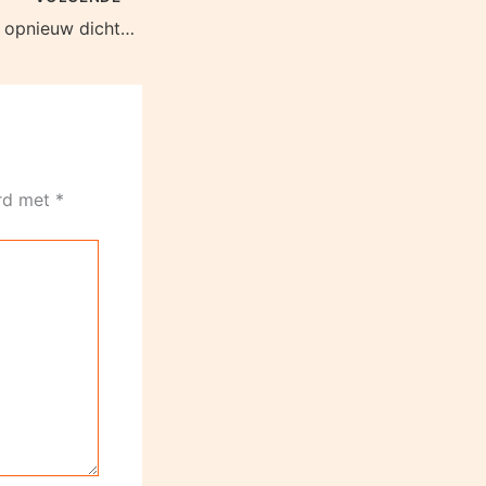
Heren Olhaco zijn opnieuw dichtbij stunt
erd met
*