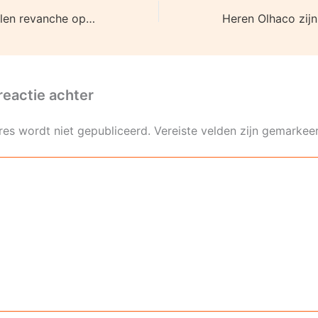
Heren Olhaco willen revanche op DIO/B
reactie achter
res wordt niet gepubliceerd.
Vereiste velden zijn gemarke