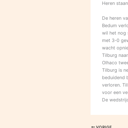
Heren staan
De heren va
Bedum verlo
wil het nog 
met 3-0 gew
wacht opnie
Tilburg naa
Olhaco twee
Tilburg is 
beduidend b
verloren. Ti
voor een ve
De wedstrij
VORIGE