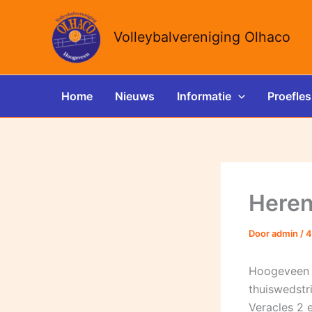
Ga
naar
Volleybalvereniging Olhaco
de
inhoud
Home
Nieuws
Informatie
Proefles
Heren
Door
admin
/
4
Hoogeveen 
thuiswedstri
Veracles 2 