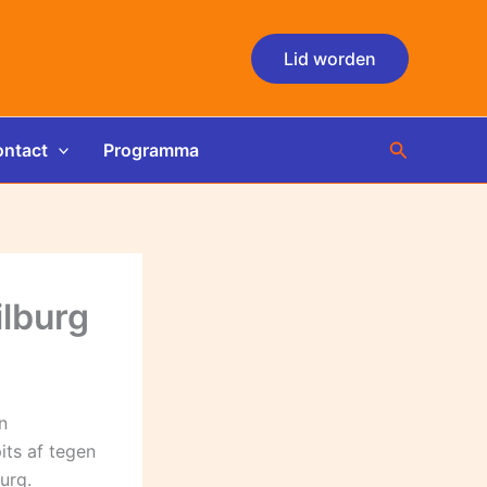
Lid worden
Zoeken
ntact
Programma
ilburg
n
its af tegen
urg.