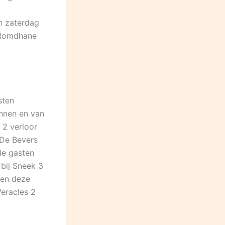
n zaterdag
 Romdhane
sten
nnen en van
 2 verloor
 De Bevers
de gasten
bij Sneek 3
len deze
eracles 2