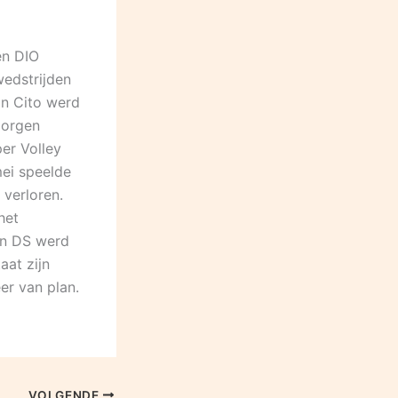
en DIO
wedstrijden
an Cito werd
Morgen
er Volley
mei speelde
 verloren.
het
van DS werd
aat zijn
er van plan.
VOLGENDE