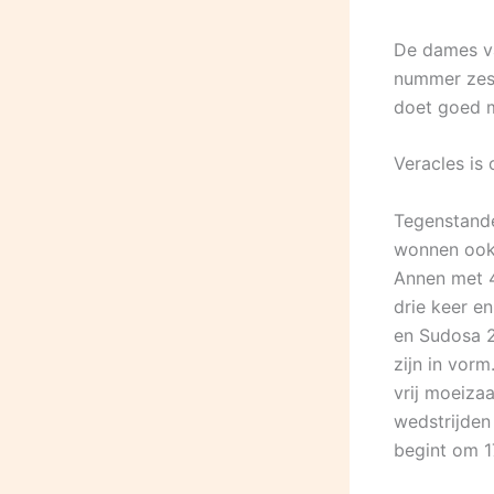
De dames va
nummer zes 
doet goed m
Veracles is
Tegenstande
wonnen ook 
Annen met 4
drie keer e
en Sudosa 
zijn in vor
vrij moeiza
wedstrijden
begint om 1