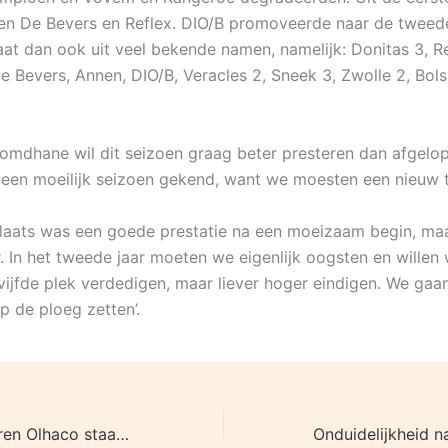
n De Bevers en Reflex. DIO/B promoveerde naar de tweede
aat dan ook uit veel bekende namen, namelijk: Donitas 3, Re
e Bevers, Annen, DIO/B, Veracles 2, Sneek 3, Zwolle 2, Bol
dhane wil dit seizoen graag beter presteren dan afgelop
een moeilijk seizoen gekend, want we moesten een nieuw
plaats was een goede prestatie na een moeizaam begin, maa
. In het tweede jaar moeten we eigenlijk oogsten en willen 
vijfde plek verdedigen, maar liever hoger eindigen. We gaa
p de ploeg zetten’.
Sportspecial: Heren Olhaco staan voor uitdaging in Topdivisie