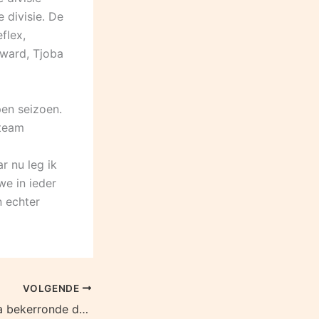
 divisie. De
flex,
sward, Tjoba
en seizoen.
 team
r nu leg ik
we in ieder
n echter
VOLGENDE
Onduidelijkheid na bekerronde dames Olhaco