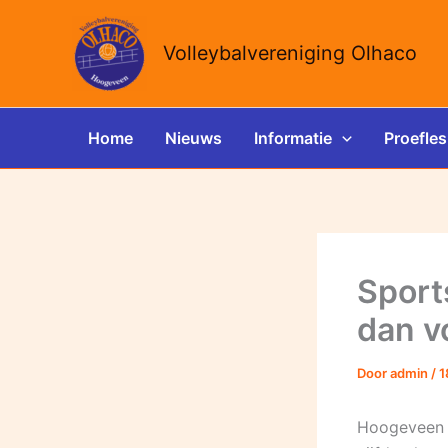
Ga
naar
Volleybalvereniging Olhaco
de
inhoud
Home
Nieuws
Informatie
Proefles
Sport
dan v
Door
admin
/
1
Hoogeveen 