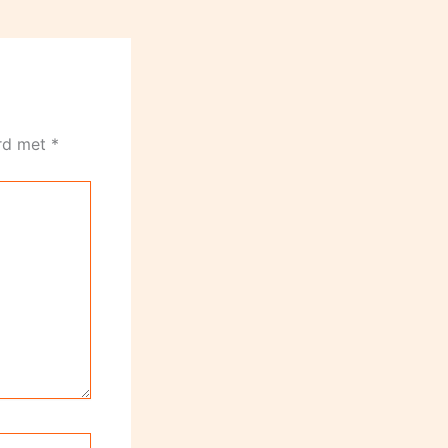
erd met
*