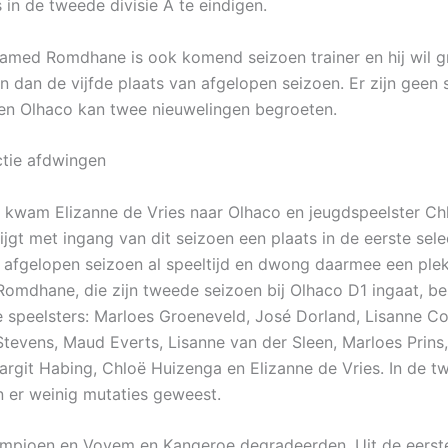
s in de tweede divisie A te eindigen.
amed Romdhane is ook komend seizoen trainer en hij wil g
n dan de vijfde plaats van afgelopen seizoen. Er zijn geen 
en Olhaco kan twee nieuwelingen begroeten.
ctie afdwingen
 kwam Elizanne de Vries naar Olhaco en jeugdspeelster Ch
jgt met ingang van dit seizoen een plaats in de eerste selec
t afgelopen seizoen al speeltijd en dwong daarmee een plek
. Romdhane, die zijn tweede seizoen bij Olhaco D1 ingaat, be
 speelsters: Marloes Groeneveld, José Dorland, Lisanne Co
tevens, Maud Everts, Lisanne van der Sleen, Marloes Prins
argit Habing, Chloë Huizenga en Elizanne de Vries. In de t
jn er weinig mutaties geweest.
pioen en Vovem en Kangeroe degradeerden. Uit de eerste