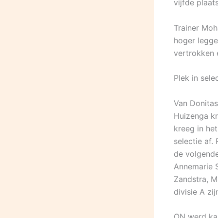
vijfde plaat
Trainer Moh
hoger legge
vertrokken 
Plek in sele
Van Donitas
Huizenga kri
kreeg in he
selectie af
de volgende
Annemarie S
Zandstra, M
divisie A zi
ON werd kam