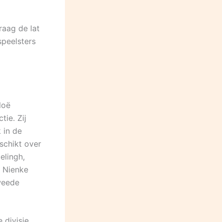
raag de lat
speelsters
loë
tie. Zij
 in de
schikt over
elingh,
, Nienke
weede
 divisie