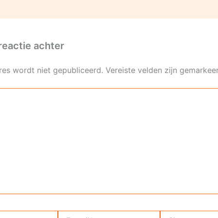
reactie achter
res wordt niet gepubliceerd.
Vereiste velden zijn gemarke
E-
Site