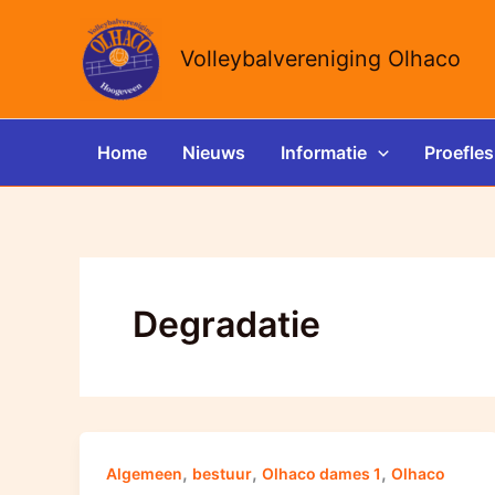
Ga
naar
Volleybalvereniging Olhaco
de
inhoud
Home
Nieuws
Informatie
Proefles
Degradatie
,
,
,
Algemeen
bestuur
Olhaco dames 1
Olhaco