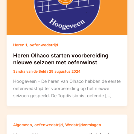
,
Heren 1
oefenwedstrijd
Heren Olhaco starten voorbereiding
nieuwe seizoen met oefenwinst
Sandra van de Beld
/
29 augustus 2024
Hoogeveen – De heren van Olhaco hebben de eerste
oefenwedstrijd ter voorbereiding op het nieuwe
seizoen gespeeld. De Topdivisionist oefende […]
,
,
Algemeen
oefenwedstrijd
Wedstrijdverslagen