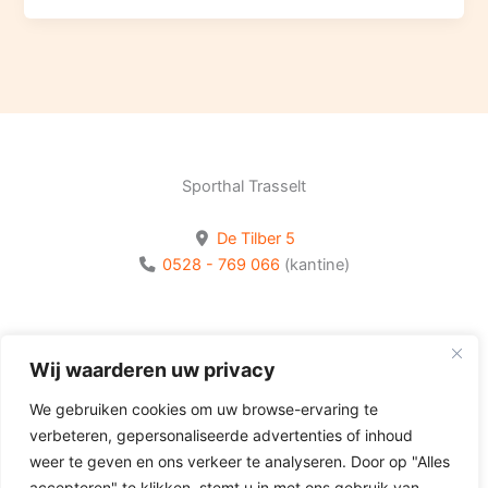
Sporthal Trasselt
De Tilber 5
0528 - 769 066
(kantine)
Bekijk onze socials
Wij waarderen uw privacy
Volg Olhaco op Facebook
We gebruiken cookies om uw browse-ervaring te
Volg Olhaco op Instagram
verbeteren, gepersonaliseerde advertenties of inhoud
Volg Olhaco op Youtube
weer te geven en ons verkeer te analyseren. Door op "Alles
accepteren" te klikken, stemt u in met ons gebruik van