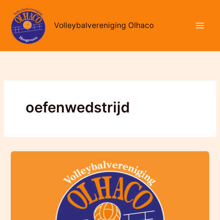
Ga
naar
Volleybalvereniging Olhaco
de
inhoud
oefenwedstrijd