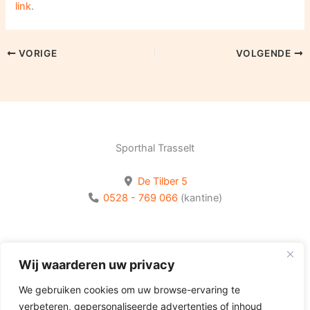
link
.
VORIGE
VOLGENDE
Sporthal Trasselt
De Tilber 5
0528 - 769 066
(kantine)
Bekijk onze socials
Wij waarderen uw privacy
Volg Olhaco op Facebook
We gebruiken cookies om uw browse-ervaring te
Volg Olhaco op Instagram
verbeteren, gepersonaliseerde advertenties of inhoud