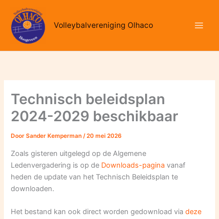
Ga
naar
Volleybalvereniging Olhaco
de
inhoud
Technisch beleidsplan
2024-2029 beschikbaar
Door
Sander Kemperman
/
20 mei 2026
Zoals gisteren uitgelegd op de Algemene
Ledenvergadering is op de
Downloads-pagina
vanaf
heden de update van het Technisch Beleidsplan te
downloaden.
Het bestand kan ook direct worden gedownload via
deze