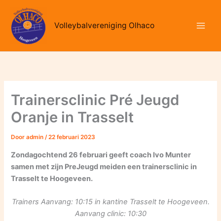
Ga
naar
Volleybalvereniging Olhaco
de
inhoud
Trainersclinic Pré Jeugd
Oranje in Trasselt
Door
admin
/
22 februari 2023
Zondagochtend 26 februari geeft coach Ivo Munter
samen met zijn PreJeugd meiden een trainersclinic in
Trasselt te Hoogeveen.
Trainers Aanvang: 10:15 in kantine Trasselt te Hoogeveen.
Aanvang clinic: 10:30