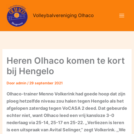
Ga
naar
Volleybalvereniging Olhaco
de
inhoud
Heren Olhaco komen te kort
bij Hengelo
Door
admin
/
29 september 2021
Olhaco-trainer Menno Volkerink had goede hoop dat zijn
ploeg hetzelfde niveau zou halen tegen Hengelo als het
afgelopen zaterdag tegen VoCASA 2 deed. Dat gebeurde
echter niet, want Olhaco leed een vrij kansloze 3-0
nederlaag via 25-14, 25-17 en 25-22. ,,Verliezen is leren
is een uitspraak van Avital Selinger,” zegt Volkerink. ,,We