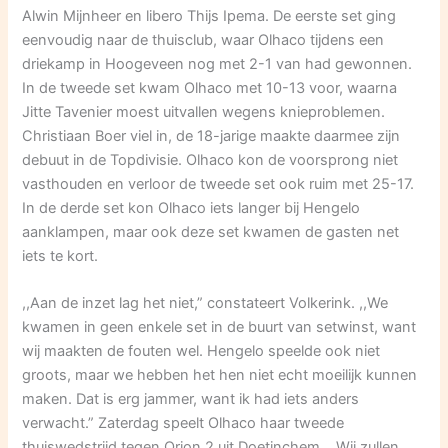
Alwin Mijnheer en libero Thijs Ipema. De eerste set ging
eenvoudig naar de thuisclub, waar Olhaco tijdens een
driekamp in Hoogeveen nog met 2-1 van had gewonnen.
In de tweede set kwam Olhaco met 10-13 voor, waarna
Jitte Tavenier moest uitvallen wegens knieproblemen.
Christiaan Boer viel in, de 18-jarige maakte daarmee zijn
debuut in de Topdivisie. Olhaco kon de voorsprong niet
vasthouden en verloor de tweede set ook ruim met 25-17.
In de derde set kon Olhaco iets langer bij Hengelo
aanklampen, maar ook deze set kwamen de gasten net
iets te kort.
,,Aan de inzet lag het niet,” constateert Volkerink. ,,We
kwamen in geen enkele set in de buurt van setwinst, want
wij maakten de fouten wel. Hengelo speelde ook niet
groots, maar we hebben het hen niet echt moeilijk kunnen
maken. Dat is erg jammer, want ik had iets anders
verwacht.” Zaterdag speelt Olhaco haar tweede
thuiswedstrijd tegen Orion 2 uit Doetinchem. ,,Wij zullen