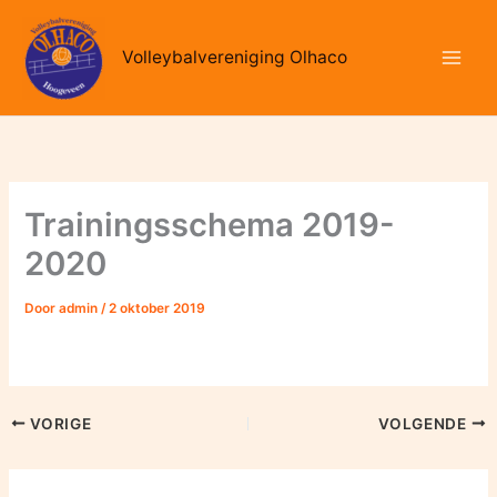
Ga
naar
Volleybalvereniging Olhaco
de
inhoud
Trainingsschema 2019-
2020
Door
admin
/
2 oktober 2019
VORIGE
VOLGENDE