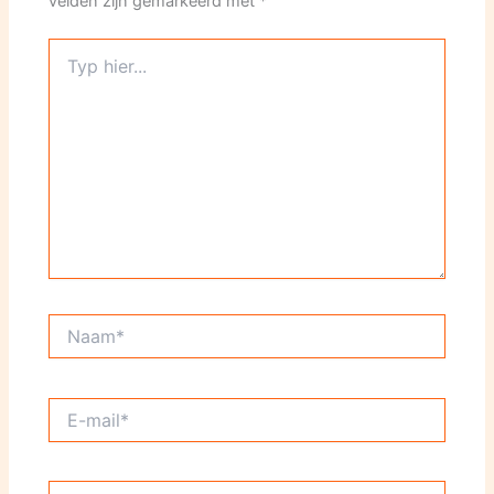
velden zijn gemarkeerd met
*
Typ
hier...
Naam*
E-
mail*
Site