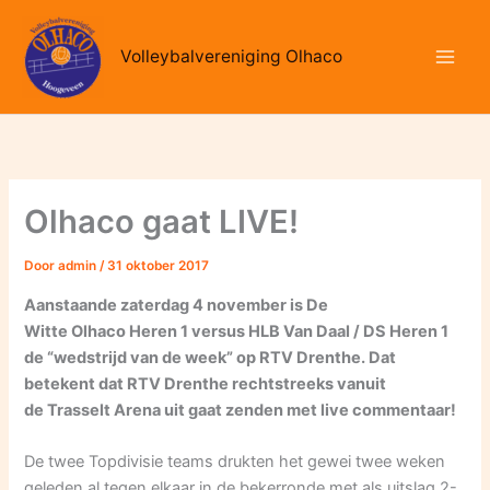
Ga
naar
Volleybalvereniging Olhaco
de
inhoud
Olhaco gaat LIVE!
Door
admin
/
31 oktober 2017
Aanstaande zaterdag 4 november is De
Witte
Olhaco
Heren 1
versus
HLB Van Daal / DS Heren 1
de “wedstrijd van de week” op RTV Drenthe. Dat
betekent dat RTV Drenthe rechtstreeks vanuit
de
Trasselt
Arena uit gaat zenden met live commentaar!
De twee Topdivisie teams drukten het gewei twee weken
geleden al tegen elkaar in de bekerronde met als uitslag 2-