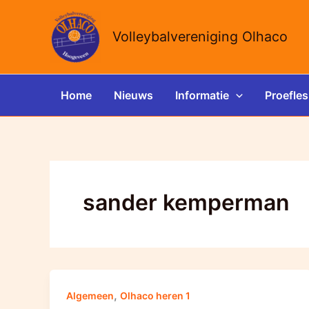
Ga
naar
Volleybalvereniging Olhaco
de
inhoud
Home
Nieuws
Informatie
Proefles
sander kemperman
,
Algemeen
Olhaco heren 1