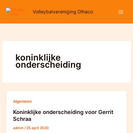
Ga
naar
Volleybalvereniging Olhaco
de
inhoud
koninklijke
onderscheiding
Algemeen
Koninklijke onderscheiding voor Gerrit
Schraa
admin
/
25 april 2020