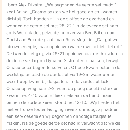
libero Alex Dijkstra. ,,We begonnen de eerste set matig,”
zegt Arling. ,,Daarna pakten we het goed op en kwamen
dichtbij. Toch hadden zij in de slotfase de overhand en
wonnen de eerste set met 25-22.” In de tweede set nam
Joris Weulink de spelverdeling over van Bert Bril en nam
Christiaan Boer de plaats van Rens Meijer in. ,,Dat gaf wel
nieuwe energie, maar opnieuw kwamen we net iets tekort.”
De tweede set ging via 25-21 opnieuw naar de thuisclub. In
de derde set begon Dynamo 3 slechter te passen, terwijl
Olhaco beter begon te serveren. Olhaco kwam beter in de
wedstrijd en pakte de derde set via 19-25, waardoor er
weer hoop kwam bij de gasten. In de vierde set leek
Olhaco op weg naar 2-2, want de ploeg speelde sterk en
kwam met 4-10 voor. Er leek niets aan de hand, maar
binnen de kortste keren stond het 12-10. ,,Wij hielden het
niet vol, onze foutenlast ging ineens omhoog. Zij hadden
een serviceserie en wij begonnen onnodige foutjes te
maken. Na de goede derde set had ik verwacht dat we de