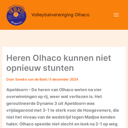
Ga
naar
Volleybalvereniging Olhaco
de
inhoud
Heren Olhaco kunnen niet
opnieuw stunten
Door
Sandra van de Beld
/
5 december 2024
Apeldoorn – De heren van Olhaco weten na vier
overwinningen op rij, weer wat verliezen is. Het
geroutineerde Dynamo 3 uit Apeldoorn was
vrijdagavond met 3-1 te sterk voor de Hoogeveners, die
niet het niveau van de wedstrijd tegen Madjoe konden
halen. Olhaco speelde niet slecht en leek na 2-1 op weg