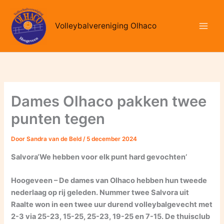
Ga
naar
Volleybalvereniging Olhaco
de
inhoud
Dames Olhaco pakken twee
punten tegen
Door
Sandra van de Beld
/
5 december 2024
Salvora‘We hebben voor elk punt hard gevochten’
Hoogeveen – De dames van Olhaco hebben hun tweede
nederlaag op rij geleden. Nummer twee Salvora uit
Raalte won in een twee uur durend volleybalgevecht met
2-3 via 25-23, 15-25, 25-23, 19-25 en 7-15. De thuisclub