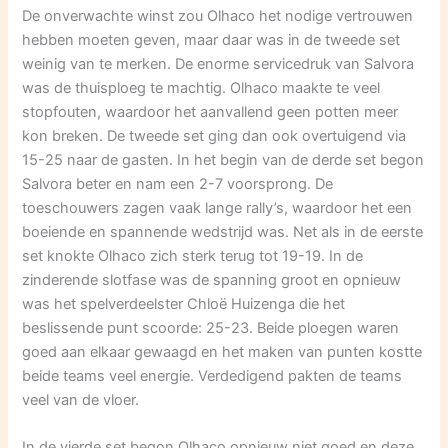
De onverwachte winst zou Olhaco het nodige vertrouwen
hebben moeten geven, maar daar was in de tweede set
weinig van te merken. De enorme servicedruk van Salvora
was de thuisploeg te machtig. Olhaco maakte te veel
stopfouten, waardoor het aanvallend geen potten meer
kon breken. De tweede set ging dan ook overtuigend via
15-25 naar de gasten. In het begin van de derde set begon
Salvora beter en nam een 2-7 voorsprong. De
toeschouwers zagen vaak lange rally’s, waardoor het een
boeiende en spannende wedstrijd was. Net als in de eerste
set knokte Olhaco zich sterk terug tot 19-19. In de
zinderende slotfase was de spanning groot en opnieuw
was het spelverdeelster Chloë Huizenga die het
beslissende punt scoorde: 25-23. Beide ploegen waren
goed aan elkaar gewaagd en het maken van punten kostte
beide teams veel energie. Verdedigend pakten de teams
veel van de vloer.
In de vierde set begon Olhaco opnieuw niet goed en deze