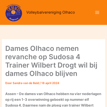
Ga
naar
Volleybalvereniging Olhaco
de
inhoud
Dames Olhaco nemen
revanche op Sudosa 4
Trainer Wilbert Drogt wil bij
dames Olhaco blijven
Door
Sandra van de Beld
/
16 april 2024
Assen – De dames van Olhaco hebben na vier nederlagen
op rij een 1-3 overwinning geboekt op nummer elf
Sudosa 4. Daarmee nam de ploeg van trainer Wilbert