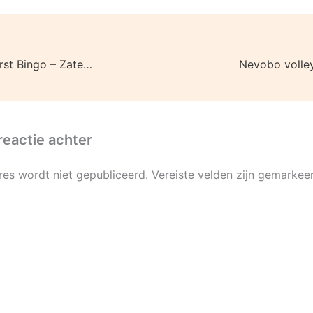
Olhaco Online Kerst Bingo – Zaterdag 19 december
Nevobo volle
reactie achter
res wordt niet gepubliceerd.
Vereiste velden zijn gemarke