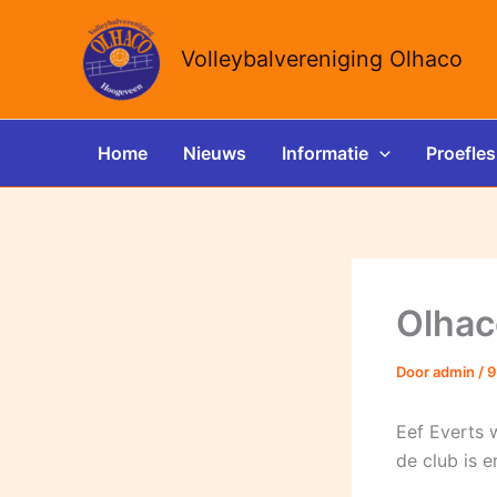
Ga
naar
Volleybalvereniging Olhaco
de
inhoud
Home
Nieuws
Informatie
Proefles
Olhaco
Door
admin
/
9
Eef Everts 
de club is 