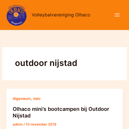
Ga
naar
Volleybalvereniging Olhaco
de
inhoud
outdoor nijstad
,
Algemeen
mini
Olhaco mini’s bootcampen bij Outdoor
Nijstad
admin
/
10 november 2019