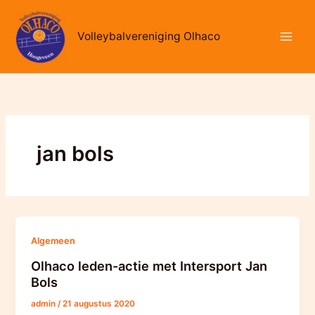
Ga
naar
Volleybalvereniging Olhaco
de
inhoud
jan bols
Algemeen
Olhaco leden-actie met Intersport Jan
Bols
admin
/
21 augustus 2020