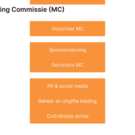
ting Commissie (MC)
Voorzitter MC
Sponsorwerving
Secretaris MC
PR & social media
Beheer en uitgifte kleding
Coördinatie acties