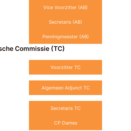
Vice Voorzitter (AB)
Secretaris (AB)
Penningmeester (AB)
ische Commissie (TC)
Voorzitter TC
Algemeen Adjunct TC
Secretaris TC
CP Dames