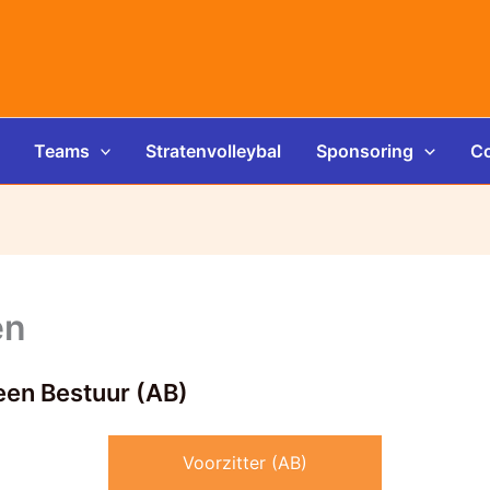
Teams
Stratenvolleybal
Sponsoring
Co
en
een Bestuur (AB)
Voorzitter (AB)