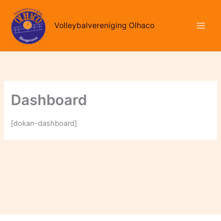
Ga
naar
Volleybalvereniging Olhaco
de
inhoud
Dashboard
[dokan-dashboard]