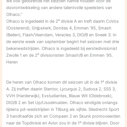
we ook gedurende het seizoen ruimte houden voor de
doorontwikkeling van andere talentvolle speelsters van
Olhaco.”
e
Olhaco is ingedeeld in de 2
divisie A en treft daarin CoVos
(Oosterend), Grijpskerk, Donitas 4, Emmen ’95, Smash
(Beilen), Flash/Veendam, Veracles 3, DIO/B en Sneek 3. In
de eerste week van september begint het seizoen met drie
bekerwedstrijden. Olhaco is ingedeeld bij eerstedivisionist
e
Zwolle 1 en de 2
divisionisten Smash/B en Emmen ’95.
Heren
e
De heren van Olhaco komen dit seizoen uit in de 1
divisie
A. Zij treffen daarin Stentor, Lycurgus 2, Sudosa 2, SSS 3,
VVH (Harderwijk), Exstudiantes, Blauw Wit (Oldebroek),
DIO/B 2 en Set Up/IJsselmuiden. Olhaco eindigde onlangs
tijdens pd-wedstrijden in Tilburg als vijfde. Sliedrecht Sport
3 handhaafde zich en Compaen 2 en Skunk promoveerden
e
naar de Topdivisie en Avior zou in de 1
divisie blijven. Door