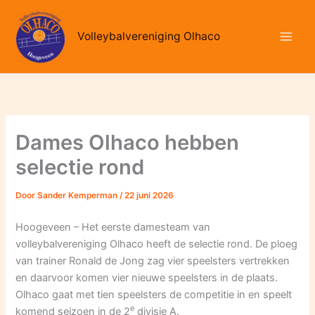
Ga
naar
Volleybalvereniging Olhaco
de
inhoud
Dames Olhaco hebben
selectie rond
Door
Sander Kemperman
/
22 juni 2026
Hoogeveen – Het eerste damesteam van
volleybalvereniging Olhaco heeft de selectie rond. De ploeg
van trainer Ronald de Jong zag vier speelsters vertrekken
en daarvoor komen vier nieuwe speelsters in de plaats.
Olhaco gaat met tien speelsters de competitie in en speelt
e
komend seizoen in de 2
divisie A.