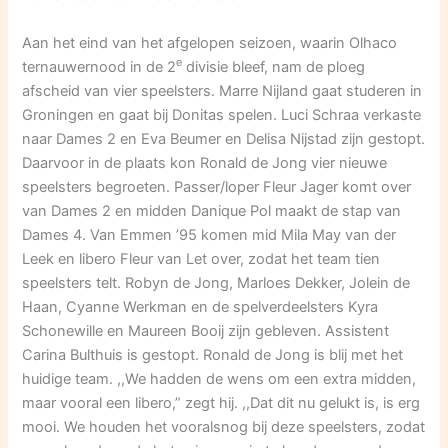
Aan het eind van het afgelopen seizoen, waarin Olhaco
e
ternauwernood in de 2
divisie bleef, nam de ploeg
afscheid van vier speelsters. Marre Nijland gaat studeren in
Groningen en gaat bij Donitas spelen. Luci Schraa verkaste
naar Dames 2 en Eva Beumer en Delisa Nijstad zijn gestopt.
Daarvoor in de plaats kon Ronald de Jong vier nieuwe
speelsters begroeten. Passer/loper Fleur Jager komt over
van Dames 2 en midden Danique Pol maakt de stap van
Dames 4. Van Emmen ’95 komen mid Mila May van der
Leek en libero Fleur van Let over, zodat het team tien
speelsters telt. Robyn de Jong, Marloes Dekker, Jolein de
Haan, Cyanne Werkman en de spelverdeelsters Kyra
Schonewille en Maureen Booij zijn gebleven. Assistent
Carina Bulthuis is gestopt. Ronald de Jong is blij met het
huidige team. ,,We hadden de wens om een extra midden,
maar vooral een libero,” zegt hij. ,,Dat dit nu gelukt is, is erg
mooi. We houden het vooralsnog bij deze speelsters, zodat