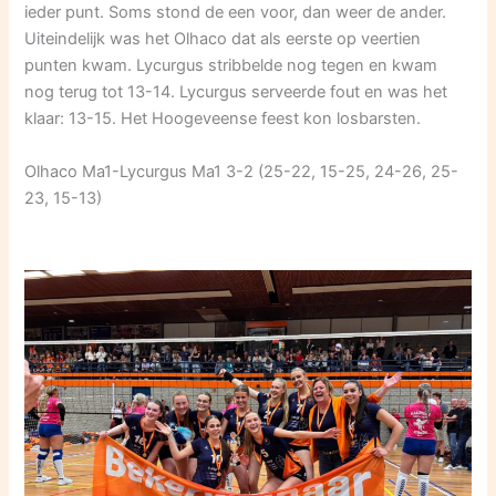
ieder punt. Soms stond de een voor, dan weer de ander.
Uiteindelijk was het Olhaco dat als eerste op veertien
punten kwam. Lycurgus stribbelde nog tegen en kwam
nog terug tot 13-14. Lycurgus serveerde fout en was het
klaar: 13-15. Het Hoogeveense feest kon losbarsten.
Olhaco Ma1-Lycurgus Ma1 3-2 (25-22, 15-25, 24-26, 25-
23, 15-13)