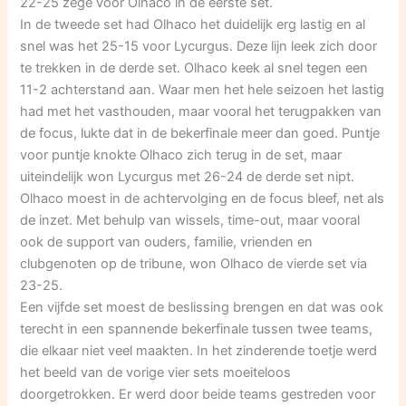
22-25 zege voor Olhaco in de eerste set.
In de tweede set had Olhaco het duidelijk erg lastig en al
snel was het 25-15 voor Lycurgus. Deze lijn leek zich door
te trekken in de derde set. Olhaco keek al snel tegen een
11-2 achterstand aan. Waar men het hele seizoen het lastig
had met het vasthouden, maar vooral het terugpakken van
de focus, lukte dat in de bekerfinale meer dan goed. Puntje
voor puntje knokte Olhaco zich terug in de set, maar
uiteindelijk won Lycurgus met 26-24 de derde set nipt.
Olhaco moest in de achtervolging en de focus bleef, net als
de inzet. Met behulp van wissels, time-out, maar vooral
ook de support van ouders, familie, vrienden en
clubgenoten op de tribune, won Olhaco de vierde set via
23-25.
Een vijfde set moest de beslissing brengen en dat was ook
terecht in een spannende bekerfinale tussen twee teams,
die elkaar niet veel maakten. In het zinderende toetje werd
het beeld van de vorige vier sets moeiteloos
doorgetrokken. Er werd door beide teams gestreden voor