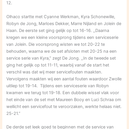
12.
Olhaco startte met Cyanne Werkman, Kyra Schonewille,
Robyn de Jong, Marloes Dekker, Marre Nijland en Jolein de
Haan. De eerste set ging gelijk op tot 16-16. ,,Daarna
kregen we een kleine voorsprong tijdens een serviceserie
van Jolein. Die voorsprong wisten we tot 20-22 te
behouden, waarna we de set afsloten met 20-25 na een
service serie van Kyra,” zegt De Jong. ,,In de tweede set
ging het gelijk op tot 11-11, waarbij vanaf de start het
verschil was dat wij meer servicefouten maakten.
Vervolgens maakten wij een aantal fouten waardoor Zwolle
uitliep tot 19-14. Tijdens een serviceserie van Robyn
kwamen we terug tot 19-18. Een dubbele wissel vlak voor
het einde van de set met Maureen Booy en Luci Schraa om
wellicht een servicefout te veroorzaken, werkte helaas niet.
25-21.”
De derde set leek goed te beginnen met de service van