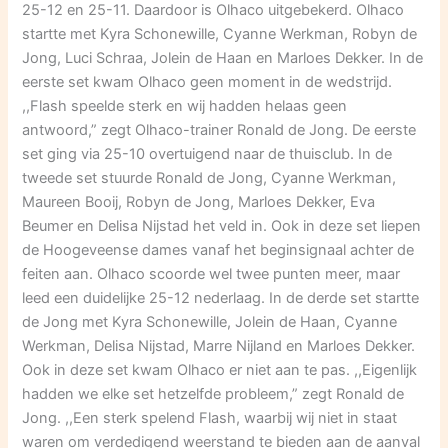
25-12 en 25-11. Daardoor is Olhaco uitgebekerd. Olhaco
startte met Kyra Schonewille, Cyanne Werkman, Robyn de
Jong, Luci Schraa, Jolein de Haan en Marloes Dekker. In de
eerste set kwam Olhaco geen moment in de wedstrijd.
,,Flash speelde sterk en wij hadden helaas geen
antwoord,” zegt Olhaco-trainer Ronald de Jong. De eerste
set ging via 25-10 overtuigend naar de thuisclub. In de
tweede set stuurde Ronald de Jong, Cyanne Werkman,
Maureen Booij, Robyn de Jong, Marloes Dekker, Eva
Beumer en Delisa Nijstad het veld in. Ook in deze set liepen
de Hoogeveense dames vanaf het beginsignaal achter de
feiten aan. Olhaco scoorde wel twee punten meer, maar
leed een duidelijke 25-12 nederlaag. In de derde set startte
de Jong met Kyra Schonewille, Jolein de Haan, Cyanne
Werkman, Delisa Nijstad, Marre Nijland en Marloes Dekker.
Ook in deze set kwam Olhaco er niet aan te pas. ,,Eigenlijk
hadden we elke set hetzelfde probleem,” zegt Ronald de
Jong. ,,Een sterk spelend Flash, waarbij wij niet in staat
waren om verdedigend weerstand te bieden aan de aanval