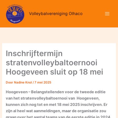
Ga
naar
Volleybalvereniging Olhaco
de
inhoud
Inschrijftermijn
stratenvolleybaltoernooi
Hoogeveen sluit op 18 mei
Door
Nadine Knol
/
7 mei 2025
Hoogeveen – Belangstellenden voor de tweede editie
van het stratenvolleybaltoernooi van Hoogeveen,
kunnen zich nog tot en met 18 mei 2025 inschrijven. Er
zijn al heel wat aanmeldingen, maar de organisatie zou
graag over het aantal teams van de eerste editie in 2024