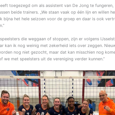
 heeft toegezegd om als assistent van De Jong te fungeren,
tussen beide trainers. „We staan vaak op één lijn en willen he
 ik bijna het hele seizoen voor de groep en daar is ook ver
n.”
 speelsters die weggaan of stoppen, zijn er volgens IJssels
Daar kan ik nog weinig met zekerheid iets over zeggen. Nieu
worden nog niet gezocht, maar dat kan misschien nog komen
of we met speelsters uit de vereniging verder kunnen.”