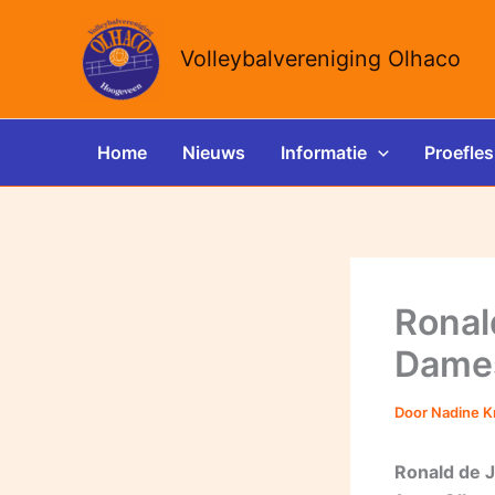
Ga
naar
Volleybalvereniging Olhaco
de
inhoud
Home
Nieuws
Informatie
Proefles
Ronal
Dames
Door
Nadine K
Ronald de 