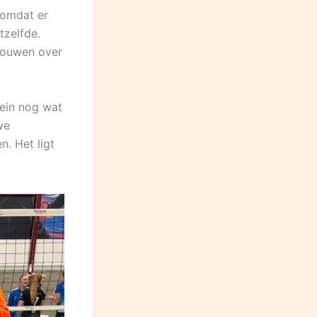
 omdat er
tzelfde.
trouwen over
tein nog wat
we
. Het ligt