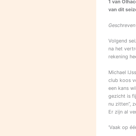
1 van Olhac
van dit sei
Geschreven 
Volgend sei
na het vertr
rekening he
Michael IJs
club koos v
een kans wi
gezicht is 
nu zitten”, 
Er zijn al 
‘Vaak op één 