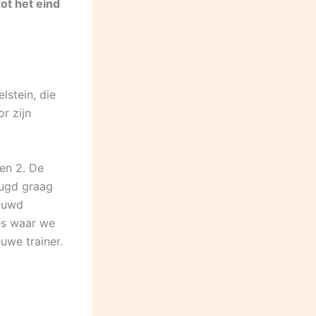
tot het eind
lstein, die
r zijn
ren 2. De
eugd graag
rouwd
es waar we
uwe trainer.