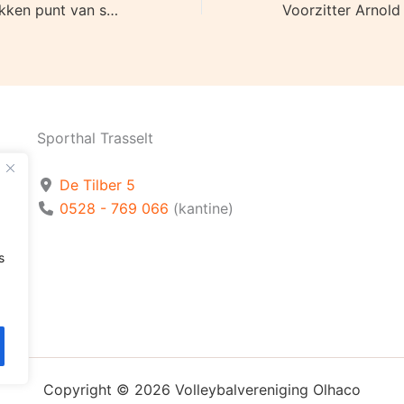
Heren Olhaco pakken punt van sterk Dynamo 3
Sporthal Trasselt
De Tilber 5
0528 - 769 066
(kantine)
s
Copyright © 2026 Volleybalvereniging Olhaco