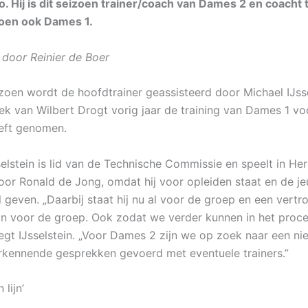
o. Hij is dit seizoen trainer/coach van Dames 2 en coacht 
zoen ook Dames 1.
door Reinier de Boer
zoen wordt de hoofdtrainer geassisteerd door Michael IJsse
ek van Wilbert Drogt vorig jaar de training van Dames 1 voo
eft genomen.
selstein is lid van de Technische Commissie en speelt in He
oor Ronald de Jong, omdat hij voor opleiden staat en de j
l geven. „Daarbij staat hij nu al voor de groep en een vert
fijn voor de groep. Ook zodat we verder kunnen in het proc
zegt IJsselstein. „Voor Dames 2 zijn we op zoek naar een nie
verkennende gesprekken gevoerd met eventuele trainers.”
lijn’